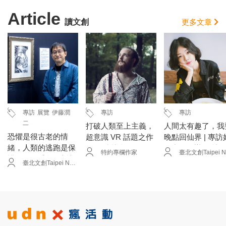
Article
讀文創
更多文章
專訪
展覽
伊藤潤
專訪
專訪
二
打破人類至上主義，
人間太有趣了，我
恐懼是很古老的情
超意識 VR 話題之作
晚點回仙界 | 專訪
緒，人類的逃跑是保
──《意識超展開》
仙出品創辦人 林
特約專欄作家
護自己的手段 | 專訪
導演 Adrian Meyer
Misc
臺北文創Taipei New Horizon
漫畫家 伊藤潤二
專訪