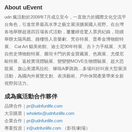
About uEvent
udn 瘋活動於2008年7月成立至今，一直致力於國際文化交流平
台角色，引進世界最高水準之藝文展演擴展國人視野。在台灣
各地舉辦超過四百場各式活動，屢屢締造驚人票房紀錄，陸續
舉辦太陽馬戲、鐘樓怪人音樂劇、梵谷特展、普希金博物館特
展、 Cat Art 貓美術館、迪士尼90年特展、吉卜力手稿展、大英
自然史博物館特展、圖坦卡門的黃金寶藏展、色廊展、尤傑尼
歐特展、返校實境體驗展、變變變MOVE生物體驗展、超大恐
龍展、旗山美濃馬拉松、哆啦A夢路跑…多場叫好叫座大型展演
活動，為國內外展覽文創、表演藝術、戶外休閒產業帶來全新
視野與活力。
成為瘋活動合作夥伴
品牌合作｜
pr@udnfunlife.com
大宗購票｜
wholetix@udnfunlife.com
企業合作｜
pr@udnfunlife.com
專案投資｜
ir@udnfunlife.com
（影視/劇場）