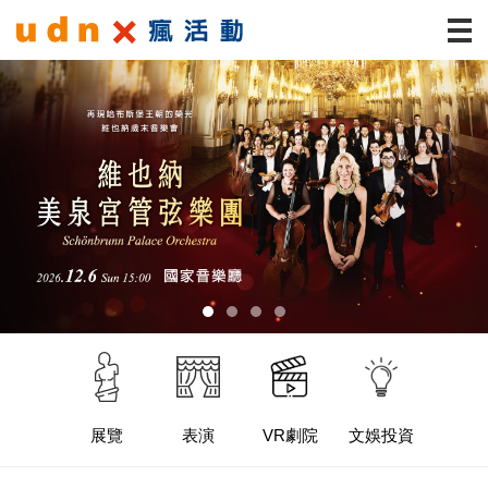
展覽
表演
VR劇院
文娛投資