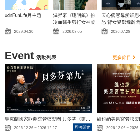
udnFunLife月主題
温昇豪《聰明鎮》扮
天心病態母愛細思
冷血醫生狠打女神梁
恐 背女兒鄭煒齡
詠琪三巴掌
腰 最終畫面剪剩5
2029.04.30
2026.08.05
2026.07.28
Event
活動列表
更多節目
烏克蘭國家歌劇院管弦樂團 貝多芬《第九號交響曲》
維也納美泉宮管弦樂
即將開賣
2026.12.26 ~ 2026.12.27
2026.12.06 ~ 2026.