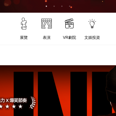
展覽
表演
VR劇院
文娛投資