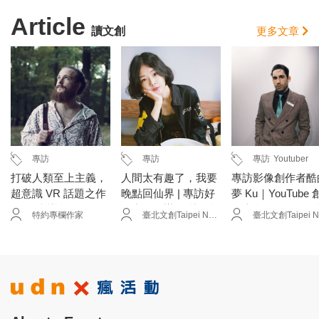
Article
讀文創
更多文章
專訪
專訪
專訪
Youtuber
打破人類至上主義，
人間太有趣了，我要
專訪影像創作者酷
超意識 VR 話題之作
晚點回仙界 | 專訪好
夢 Ku｜YouTube 
──《意識超展開》
仙出品創辦人 林佳齡
作走向節目化，勇
特約專欄作家
臺北文創Taipei New Horizon
導演 Adrian Meyer
Misc
冒險才能破圈
專訪