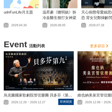
udnFunLife月主題
温昇豪《聰明鎮》扮
天心病態母愛細思
冷血醫生狠打女神梁
恐 背女兒鄭煒齡
詠琪三巴掌
腰 最終畫面剪剩5
2029.04.30
2026.08.05
2026.07.28
Event
活動列表
更多節目
烏克蘭國家歌劇院管弦樂團 貝多芬《第九號交響曲》
維也納美泉宮管弦樂
即將開賣
2026.12.26 ~ 2026.12.27
2026.12.06 ~ 2026.