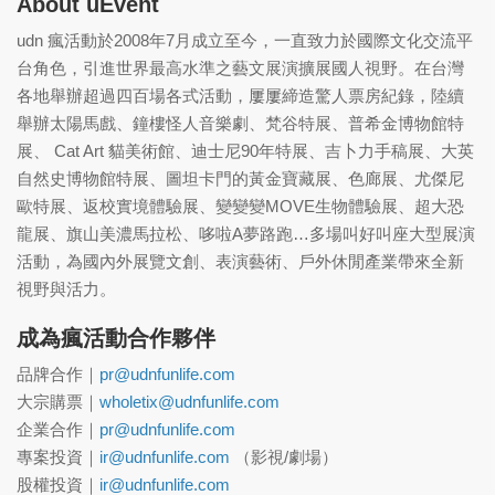
About uEvent
udn 瘋活動於2008年7月成立至今，一直致力於國際文化交流平
台角色，引進世界最高水準之藝文展演擴展國人視野。在台灣
各地舉辦超過四百場各式活動，屢屢締造驚人票房紀錄，陸續
舉辦太陽馬戲、鐘樓怪人音樂劇、梵谷特展、普希金博物館特
展、 Cat Art 貓美術館、迪士尼90年特展、吉卜力手稿展、大英
自然史博物館特展、圖坦卡門的黃金寶藏展、色廊展、尤傑尼
歐特展、返校實境體驗展、變變變MOVE生物體驗展、超大恐
龍展、旗山美濃馬拉松、哆啦A夢路跑…多場叫好叫座大型展演
活動，為國內外展覽文創、表演藝術、戶外休閒產業帶來全新
視野與活力。
成為瘋活動合作夥伴
品牌合作｜
pr@udnfunlife.com
大宗購票｜
wholetix@udnfunlife.com
企業合作｜
pr@udnfunlife.com
專案投資｜
ir@udnfunlife.com
（影視/劇場）
股權投資｜
ir@udnfunlife.com