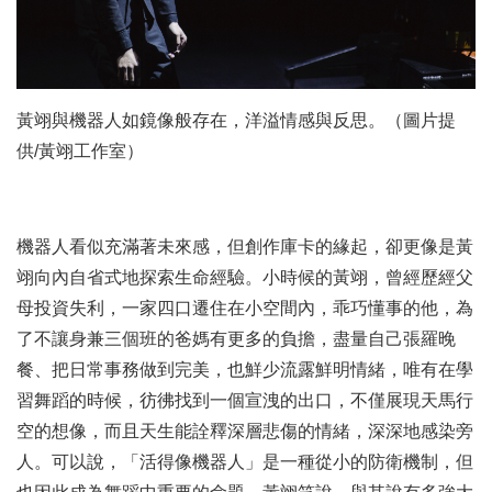
黃翊與機器人如鏡像般存在，洋溢情感與反思。（圖片提
供/黃翊工作室）
機器人看似充滿著未來感，但創作庫卡的緣起，卻更像是黃
翊向內自省式地探索生命經驗。小時候的黃翊，曾經歷經父
母投資失利，一家四口遷住在小空間內，乖巧懂事的他，為
了不讓身兼三個班的爸媽有更多的負擔，盡量自己張羅晚
餐、把日常事務做到完美，也鮮少流露鮮明情緒，唯有在學
習舞蹈的時候，彷彿找到一個宣洩的出口，不僅展現天馬行
空的想像，而且天生能詮釋深層悲傷的情緒，深深地感染旁
人。可以說，「活得像機器人」是一種從小的防衛機制，但