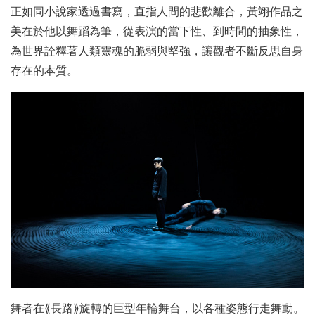
正如同小說家透過書寫，直指人間的悲歡離合，黃翊作品之
美在於他以舞蹈為筆，從表演的當下性、到時間的抽象性，
為世界詮釋著人類靈魂的脆弱與堅強，讓觀者不斷反思自身
存在的本質。
舞者在⟪長路⟫旋轉的巨型年輪舞台，以各種姿態行走舞動。