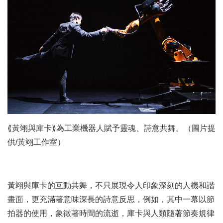
⟪黃翊與庫卡⟫為工業機器人賦予靈魂、詩意共舞。（圖片提
供/黃翊工作室）
黃翊與庫卡的互動共舞，不只展現令人印象深刻的人機和諧
畫面，更充滿著意味深長的詩意反思，例如，其中一幕以節
拍器的使用，象徵著時間的流逝，庫卡與人類隨著節奏規律