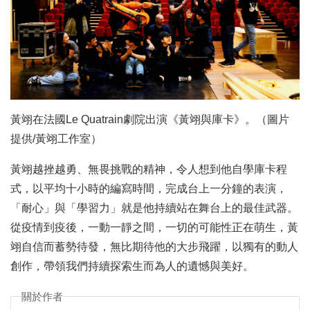
黃翊在法國Le Quatrain劇院出演《黃翊與庫卡》。（圖片
提供/黃翊工作室）
黃翊越挫越勇、無畏挑戰的精神，令人想到他自學庫卡程
式，以平均十小時的編寫時間，完成台上一分鐘的表演，
「耐心」與「學習力」就是他持續站在舞台上的最佳武器。
從疫情到疫後，一動一靜之間，一切的可能性正在萌生，黃
翊自信而蓄勢待發，無比期待他的大步飛躍，以獨有的動人
創作，帶領我們持續探索生而為人的遺憾與美好。
關於作者