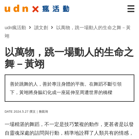
udn瘋活動
讀文創
以萬物，跳一場動人的生命之舞－黃
翊
以萬物，跳一場動人的生命之
舞－黃翊
善於跳舞的人，善於專注身體的平衡。在舞蹈不斷引領
下，黃翊將身軀幻化成一座延伸至周遭世界的橋樑
DATE 2024.5.27 撰文｜詹凱琦
一場精湛的舞蹈，不一定是技巧繁複的動作，更甚者是以發
自靈魂深處的詰問與行動，精準地詮釋了人類共有的情感，