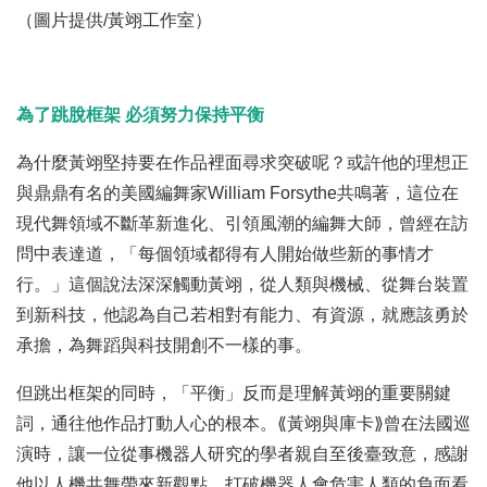
（圖片提供/黃翊工作室）
為了跳脫框架 必須努力保持平衡
為什麼黃翊堅持要在作品裡面尋求突破呢？或許他的理想正
與鼎鼎有名的美國編舞家William Forsythe共鳴著，這位在
現代舞領域不斷革新進化、引領風潮的編舞大師，曾經在訪
問中表達道，「每個領域都得有人開始做些新的事情才
行。」這個說法深深觸動黃翊，從人類與機械、從舞台裝置
到新科技，他認為自己若相對有能力、有資源，就應該勇於
承擔，為舞蹈與科技開創不一樣的事。
但跳出框架的同時，「平衡」反而是理解黃翊的重要關鍵
詞，通往他作品打動人心的根本。⟪黃翊與庫卡⟫曾在法國巡
演時，讓一位從事機器人研究的學者親自至後臺致意，感謝
他以人機共舞帶來新觀點，打破機器人會危害人類的負面看