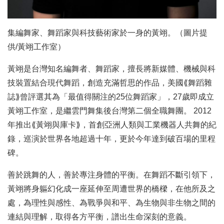
集編舞家、舞蹈家與科技藝術家於一身的黃翊。（圖片提
供/黃翊工作室）
黃翊是台灣知名編舞者、舞蹈家，擅長將新媒體、機械與科
技裝置結合現代舞蹈，創造充滿哲思的作品，美國⟪舞蹈雜
誌⟫曾評選其為「最值得關注的25位舞蹈家」，27歲即成立
黃翊工作室，是繼雲門舞集後台灣第二個全職舞團。 2012
年推出⟪黃翊與庫卡⟫，首創亞洲人類與工業機器人共舞的紀
錄，巡演於世界各地超過十年，更於今年達到破百場的里程
碑。
善於跳舞的人，善於專注身體的平衡。在舞蹈不斷引領下，
黃翊將身軀幻化成一座延伸至周遭世界的橋樑，在他所及之
處，為理性與感性、為戰爭與和平、為生物與非生物之間的
連結與理解，取得各方平衡，譜出生命深刻的意義。