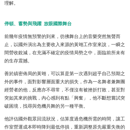
理解。
停頓、蓄勢與飛躍 放眼國際舞台
前幾年疫情無預警的到來，彷彿舞台上的音樂突然無聲而
止，以國外演出為主要收入來源的黃翊工作室來說，一瞬之
間營收銳減，在充滿不確定的疫情局勢之中，面臨前所未有
的生存震撼。
善於縝密佈局的黃翊，可以算是第一次遇到超乎自己預期之
外的事件，面對影響層面重大的損失，作為一名舞者兼舞團
經營者的他，反應亦不尋常，不僅沒有被挫折打敗，甚至對
突如其來的挑戰，內心感到有點「興奮」，他不斷想嘗試突
破困境，找尋與危機共舞的另一種平衡。
他評估國外觀眾回流狀況，估算度過危機所需的時間，讓工
作室營運成本即時降到最低停損，重新調整原先嚴重失衡的