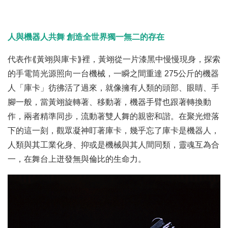
人與機器人共舞 創造全世界獨一無二的存在
代表作⟪黃翊與庫卡⟫裡，黃翊從一片漆黑中慢慢現身，探索
的手電筒光源照向一台機械，一瞬之間重達 275公斤的機器
人「庫卡」彷彿活了過來，就像擁有人類的頭部、眼睛、手
腳一般，當黃翊旋轉著、移動著，機器手臂也跟著轉換動
作，兩者精準同步，流動著雙人舞的親密和諧。在聚光燈落
下的這一刻，觀眾凝神盯著庫卡，幾乎忘了庫卡是機器人，
人類與其工業化身、抑或是機械與其人間同類，靈魂互為合
一，在舞台上迸發無與倫比的生命力。