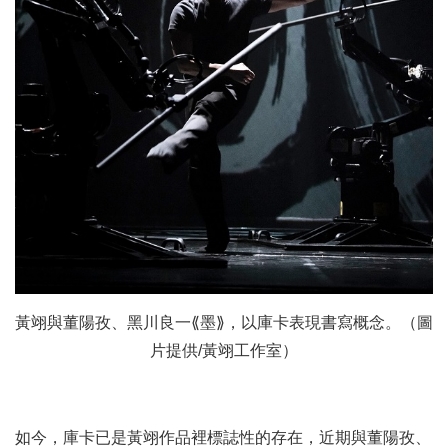
黃翊與董陽孜、黑川良一⟪墨⟫，以庫卡表現書寫概念。（圖
片提供/黃翊工作室）
如今，庫卡已是黃翊作品裡標誌性的存在，近期與董陽孜、