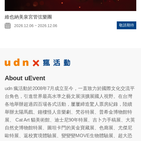
維也納美泉宮管弦樂團
敬請期待
2026.12.06 ~ 2026.12.06
About uEvent
udn 瘋活動於2008年7月成立至今，一直致力於國際文化交流平
台角色，引進世界最高水準之藝文展演擴展國人視野。在台灣
各地舉辦超過四百場各式活動，屢屢締造驚人票房紀錄，陸續
舉辦太陽馬戲、鐘樓怪人音樂劇、梵谷特展、普希金博物館特
展、 Cat Art 貓美術館、迪士尼90年特展、吉卜力手稿展、大英
自然史博物館特展、圖坦卡門的黃金寶藏展、色廊展、尤傑尼
歐特展、返校實境體驗展、變變變MOVE生物體驗展、超大恐