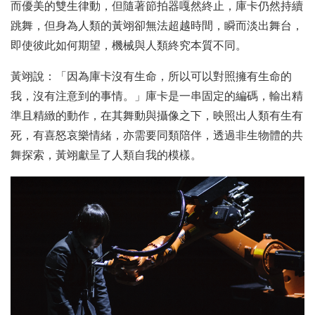
而優美的雙生律動，但隨著節拍器嘎然終止，庫卡仍然持續
跳舞，但身為人類的黃翊卻無法超越時間，瞬而淡出舞台，
即使彼此如何期望，機械與人類終究本質不同。
黃翊說：「因為庫卡沒有生命，所以可以對照擁有生命的
我，沒有注意到的事情。」庫卡是一串固定的編碼，輸出精
準且精緻的動作，在其舞動與攝像之下，映照出人類有生有
死，有喜怒哀樂情緒，亦需要同類陪伴，透過非生物體的共
舞探索，黃翊獻呈了人類自我的模樣。