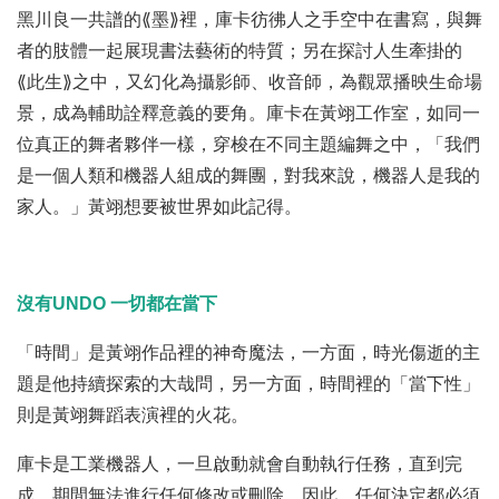
黑川良一共譜的⟪墨⟫裡，庫卡彷彿人之手空中在書寫，與舞
者的肢體一起展現書法藝術的特質；另在探討人生牽掛的
⟪此生⟫之中，又幻化為攝影師、收音師，為觀眾播映生命場
景，成為輔助詮釋意義的要角。庫卡在黃翊工作室，如同一
位真正的舞者夥伴一樣，穿梭在不同主題編舞之中，「我們
是一個人類和機器人組成的舞團，對我來說，機器人是我的
家人。」黃翊想要被世界如此記得。
沒有UNDO 一切都在當下
「時間」是黃翊作品裡的神奇魔法，一方面，時光傷逝的主
題是他持續探索的大哉問，另一方面，時間裡的「當下性」
則是黃翊舞蹈表演裡的火花。
庫卡是工業機器人，一旦啟動就會自動執行任務，直到完
成，期間無法進行任何修改或刪除，因此，任何決定都必須