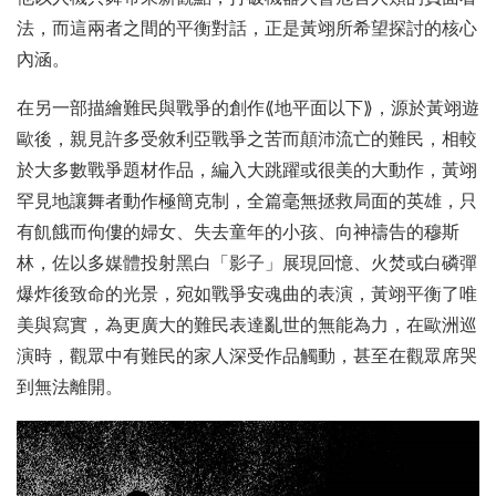
法，而這兩者之間的平衡對話，正是黃翊所希望探討的核心
內涵。
在另一部描繪難民與戰爭的創作⟪地平面以下⟫，源於黃翊遊
歐後，親見許多受敘利亞戰爭之苦而顛沛流亡的難民，相較
於大多數戰爭題材作品，編入大跳躍或很美的大動作，黃翊
罕見地讓舞者動作極簡克制，全篇毫無拯救局面的英雄，只
有飢餓而佝僂的婦女、失去童年的小孩、向神禱告的穆斯
林，佐以多媒體投射黑白「影子」展現回憶、火焚或白磷彈
爆炸後致命的光景，宛如戰爭安魂曲的表演，黃翊平衡了唯
美與寫實，為更廣大的難民表達亂世的無能為力，在歐洲巡
演時，觀眾中有難民的家人深受作品觸動，甚至在觀眾席哭
到無法離開。