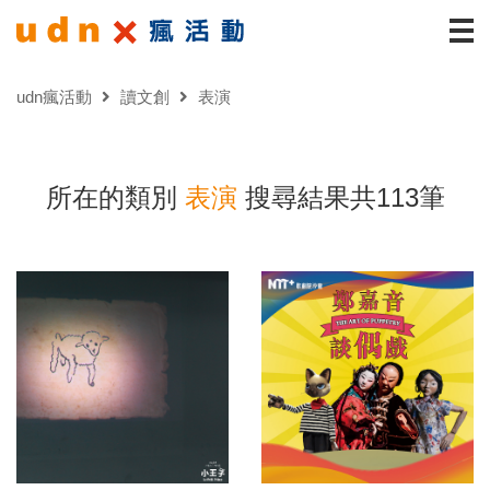
udn瘋活動
讀文創
表演
所在的類別
表演
搜尋結果共113筆