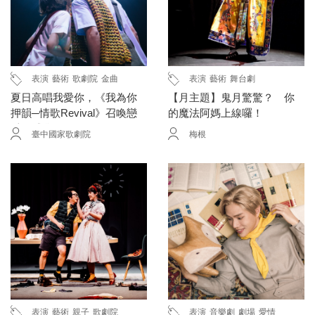
表演
藝術
歌劇院
金曲
表演
藝術
舞台劇
夏日高唱我愛你，《我為你
【月主題】鬼月驚驚？ 你
押韻─情歌Revival》召喚戀
的魔法阿媽上線囉！
愛的感覺
臺中國家歌劇院
梅根
表演
藝術
親子
歌劇院
表演
音樂劇
劇場
愛情