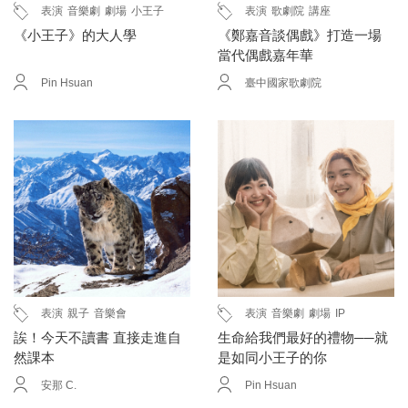
表演
音樂劇
劇場
小王子
表演
歌劇院
講座
《小王子》的大人學
《鄭嘉音談偶戲》打造一場
當代偶戲嘉年華
Pin Hsuan
臺中國家歌劇院
表演
親子
音樂會
表演
音樂劇
劇場
IP
誒！今天不讀書 直接走進自
生命給我們最好的禮物──就
然課本
是如同小王子的你
安那 C.
Pin Hsuan