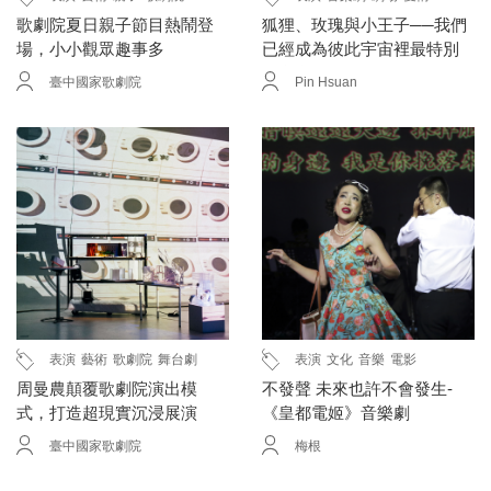
歌劇院夏日親子節目熱鬧登
狐狸、玫瑰與小王子──我們
場，小小觀眾趣事多
已經成為彼此宇宙裡最特別
的存在
臺中國家歌劇院
Pin Hsuan
表演
藝術
歌劇院
舞台劇
表演
文化
音樂
電影
周曼農顛覆歌劇院演出模
不發聲 未來也許不會發生-
式，打造超現實沉浸展演
《皇都電姬》音樂劇
臺中國家歌劇院
梅根