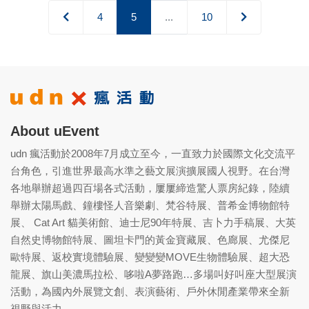
4
5
...
10
About uEvent
udn 瘋活動於2008年7月成立至今，一直致力於國際文化交流平
台角色，引進世界最高水準之藝文展演擴展國人視野。在台灣
各地舉辦超過四百場各式活動，屢屢締造驚人票房紀錄，陸續
舉辦太陽馬戲、鐘樓怪人音樂劇、梵谷特展、普希金博物館特
展、 Cat Art 貓美術館、迪士尼90年特展、吉卜力手稿展、大英
自然史博物館特展、圖坦卡門的黃金寶藏展、色廊展、尤傑尼
歐特展、返校實境體驗展、變變變MOVE生物體驗展、超大恐
龍展、旗山美濃馬拉松、哆啦A夢路跑…多場叫好叫座大型展演
活動，為國內外展覽文創、表演藝術、戶外休閒產業帶來全新
視野與活力。