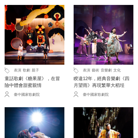
表演
歌劇
親子
表演
藝術
音樂劇
文化
童話歌劇《糖果屋》，在冒
睽違12年，經典音樂劇《四
險中體會甜蜜親情
月望雨》再現繁華大稻埕
臺中國家歌劇院
臺中國家歌劇院