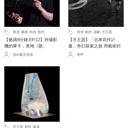
表演
藝術
科技
創作
表演
創作
讀劇
月主題
【藝講8分鐘 EP.12】持攝影
【月主題】「北車寫作計
機的庫卡，黃翊《眼-
畫」奇幻探索之旅 用藝術封
Glance》以機械手臂庫卡的
藏對臺北的記憶
Qbo藝文頻道
宥呼
「眼睛」，捕抓如夢境般漂
浮的人生片段
月主題
創作
募資