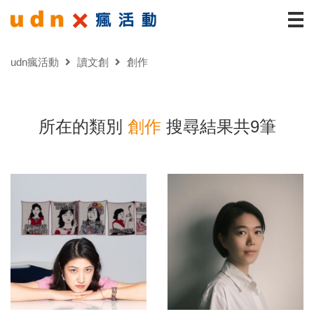
udn瘋活動
讀文創
創作
所在的類別
創作
搜尋結果共9筆