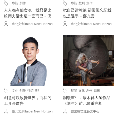
專訪
創作
專訪
戲劇
創作
人人都有仙女魂 我只是比
把自己當教練 卻常常忘記我
較用力活出這一面而已－倪
也是選手－鄧九雲
瑞宏
臺北文創Taipei New Horizon
臺北文創Taipei New Horizon
文化
創作
行銷
設計
展覽
文化
創作
藝術
創意可以改變世界，而我的
鋼纜重生．康木祥大師作品
工具是廣告
《迴生》苗北隆重亮相
臺北文創Taipei New Horizon
苗栗縣苗北藝文中心