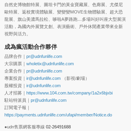
自然史博物館特展、圖坦卡門的黃金寶藏展、色廊展、尤傑尼
歐特展、返校實境體驗展、變變變MOVE生物體驗展、超大恐
龍展、旗山美濃馬拉松、哆啦A夢路跑…多場叫好叫座大型展演
活動，為國內外展覽文創、表演藝術、戶外休閒產業帶來全新
視野與活力。
成為瘋活動合作夥伴
品牌合作｜
pr@udnfunlife.com
大宗購票｜
wholetix@udnfunlife.com
企業合作｜
pr@udnfunlife.com
專案投資｜
ir@udnfunlife.com
（影視/劇場）
股權投資｜
ir@udnfunlife.com
人才招募｜
https://www.104.com.tw/company/1a2x6bjxbi
駐站特派員｜
pr@udnfunlife.com
訂閱電子報｜
https://payments.udnfunlife.com/ufapi/member/Notice.do
●udn售票網客服專線
02-26491688