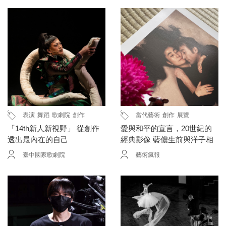
表演
舞蹈
歌劇院
創作
當代藝術
創作
展覽
「14th新人新視野」 從創作
愛與和平的宣言，20世紀的
透出最內在的自己
經典影像 藍儂生前與洋子相
擁最後入鏡照片原作將在
臺中國家歌劇院
藝術瘋報
《創當代論壇》快閃展台南
站曝光！