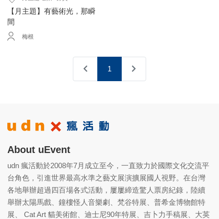
【月主題】有藝術光，那瞬
間
梅根
1
About uEvent
udn 瘋活動於2008年7月成立至今，一直致力於國際文化交流平
台角色，引進世界最高水準之藝文展演擴展國人視野。在台灣
各地舉辦超過四百場各式活動，屢屢締造驚人票房紀錄，陸續
舉辦太陽馬戲、鐘樓怪人音樂劇、梵谷特展、普希金博物館特
展、 Cat Art 貓美術館、迪士尼90年特展、吉卜力手稿展、大英