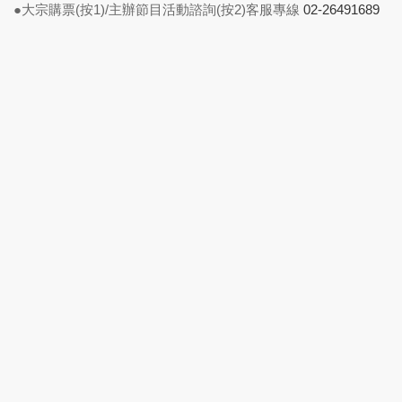
●大宗購票(按1)/主辦節目活動諮詢(按2)客服專線
02-26491689