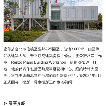
座落於台北市信義區富邦A25園區，佔地3,000坪，由國際
知名建築大師、普立茲克建築獎得主倫佐．皮亞諾及其工作
室（Renzo Piano Building Workshop，簡稱RPBW）打
造，他的代表作包括巴黎龐畢度藝術中心、紐約時報大廈
等，富邦美術館為其在台灣的首件設計作品，於2024年5月
正式開幕。攝影：雲室攝影工作室 麥翔雲
⊳ 展區介紹