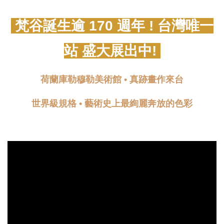
梵谷誕生逾 170 週年 ! 台灣唯一
站 盛大展出中!
荷蘭庫勒穆勒美術館 • 真跡畫作來台
世界級規格 • 藝術史上最絢麗奔放的色彩