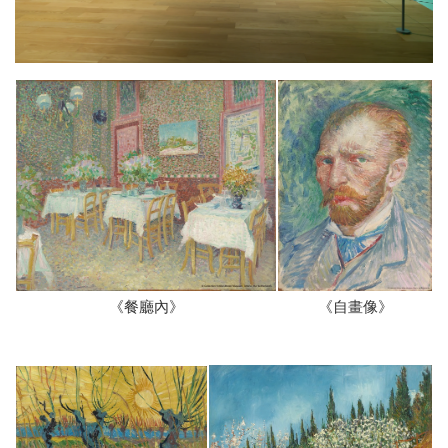
《餐廳內》
《自畫像》