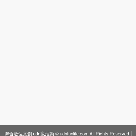
聯合數位文創 udn瘋活動 © udnfunlife.com All Rights Reserved