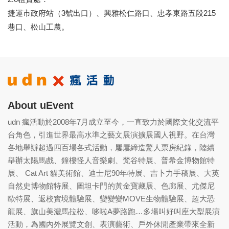
捷運市政府站（3號出口）、興雅松仁路口、忠孝東路五段215
巷口、松山工農。
About uEvent
udn 瘋活動於2008年7月成立至今，一直致力於國際文化交流平
台角色，引進世界最高水準之藝文展演擴展國人視野。在台灣
各地舉辦超過四百場各式活動，屢屢締造驚人票房紀錄，陸續
舉辦太陽馬戲、鐘樓怪人音樂劇、梵谷特展、普希金博物館特
展、 Cat Art 貓美術館、迪士尼90年特展、吉卜力手稿展、大英
自然史博物館特展、圖坦卡門的黃金寶藏展、色廊展、尤傑尼
歐特展、返校實境體驗展、變變變MOVE生物體驗展、超大恐
龍展、旗山美濃馬拉松、哆啦A夢路跑…多場叫好叫座大型展演
活動，為國內外展覽文創、表演藝術、戶外休閒產業帶來全新