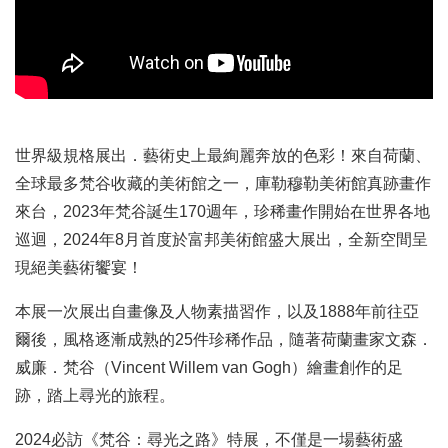
世界級規格展出．藝術史上最絢麗奔放的色彩！來自荷蘭、
全球最多梵谷收藏的美術館之一，庫勒穆勒美術館真跡畫作
來台，2023年梵谷誕生170週年，珍稀畫作開始在世界各地
巡迴，2024年8月首度於富邦美術館盛大展出，全新空間呈
現絕美藝術饗宴！
本展一次展出自畫像及人物素描習作，以及1888年前往亞
爾後，風格逐漸成熟的25件珍稀作品，隨著荷蘭畫家文森．
威廉．梵谷（Vincent Willem van Gogh）繪畫創作的足
跡，踏上尋光的旅程。
2024必訪《梵谷：尋光之路》特展，不僅是一場藝術盛