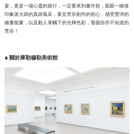
宴，更是一場心靈的旅行，一定要來到畫作前，親眼一睹後
印象派大師的真跡風采，看見梵谷創作的初心，感受豐沛的
繪畫能量，以及動人筆觸下的光輝色彩，發掘你所不知道的
梵谷！
∎ 關於庫勒穆勒美術館