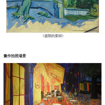
《盛開的栗樹》
畫作拍照場景