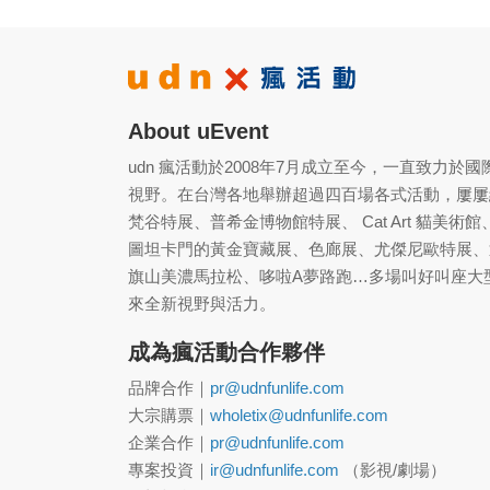
About uEvent
udn 瘋活動於2008年7月成立至今，一直致力
視野。在台灣各地舉辦超過四百場各式活動，屢屢
梵谷特展、普希金博物館特展、 Cat Art 貓
圖坦卡門的黃金寶藏展、色廊展、尤傑尼歐特展、
旗山美濃馬拉松、哆啦A夢路跑…多場叫好叫座大
來全新視野與活力。
成為瘋活動合作夥伴
品牌合作｜
pr@udnfunlife.com
大宗購票｜
wholetix@udnfunlife.com
企業合作｜
pr@udnfunlife.com
專案投資｜
ir@udnfunlife.com
（影視/劇場）