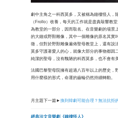
劇中主角之一科西莫多，又被稱為鐘樓怪人，
（Frollo）收養，每天的工作就是盡責敲響
為教堂的一部分，因而取名。在音樂劇的場景
的大鐘或野獸雕像，其中一個雕像的原名其實叫作
徵，但對於野獸雕像遍佈聖母教堂上，還有說
莫多守護著愛人的心，就像大部分的事物都因
純潔的聖母，沒有醜陋的科西莫多，也不會有
法國巴黎聖母院擁有超過八百年以上的歷史，
用什麼樣的形式，命運的齒輪仍然持續轉動。
月主題下一篇►
換到韓劇可能合理？無法抗拒的
經典法文音樂劇《鐘樓怪人》