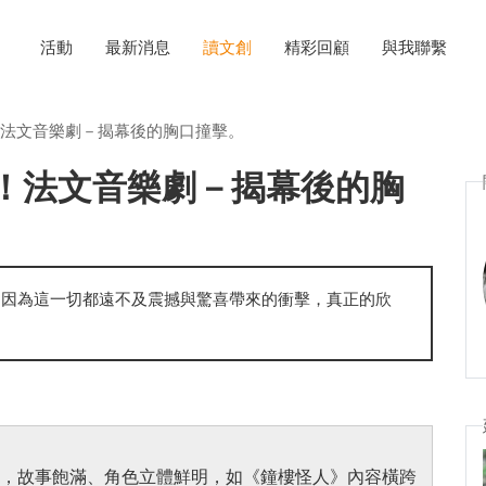
活動
最新消息
讀文創
精彩回顧
與我聯繫
法文音樂劇－揭幕後的胸口撞擊。
！法文音樂劇－揭幕後的胸
，因為這一切都遠不及震撼與驚喜帶來的衝擊，真正的欣
，故事飽滿、角色立體鮮明，如《鐘樓怪人》內容橫跨