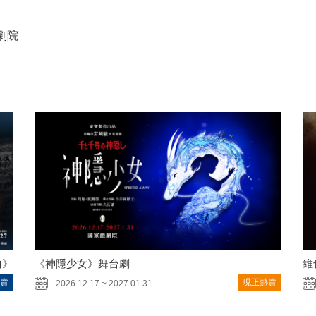
歌劇院
曲》
《神隱少女》舞台劇
維
賣
現正熱賣
2026.12.17 ~ 2027.01.31