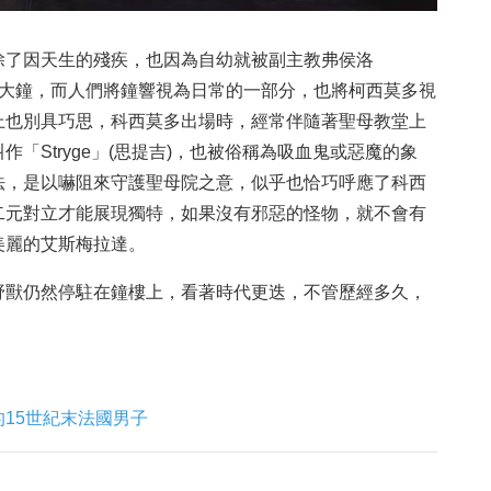
除了因天生的殘疾，也因為自幼就被副主教弗侯洛
教堂大鐘，而人們將鐘響視為日常的一部分，也將柯西莫多視
上也別具巧思，科西莫多出場時，經常伴隨著聖母教堂上
「Stryge」(思提吉)，也被俗稱為吸血鬼或惡魔的象
法，是以嚇阻來守護聖母院之意，似乎也恰巧呼應了科西
二元對立才能展現獨特，如果沒有邪惡的怪物，就不會有
美麗的艾斯梅拉達。
野獸仍然停駐在鐘樓上，看著時代更迭，不管歷經多久，
15世紀末法國男子