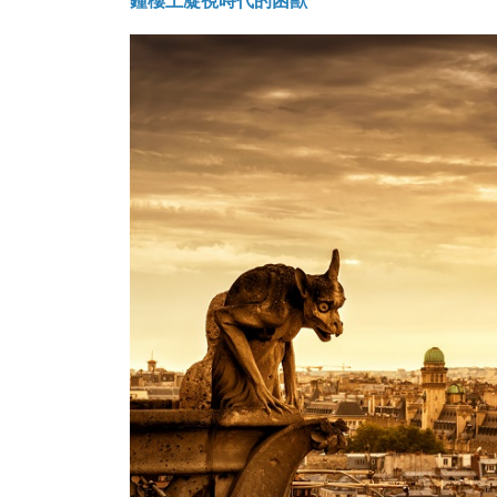
鐘樓上凝視時代的困獸