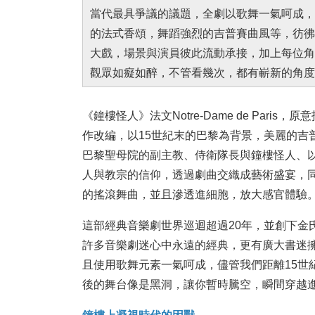
當代最具爭議的議題，全劇以歌舞一氣呵成，
的法式香頌，舞蹈強烈的吉普賽曲風等，彷彿
大戲，場景與演員彼此流動承接，加上每位角
觀眾如癡如醉，不管看幾次，都有嶄新的角度
《鐘樓怪人》法文Notre-Dame de Paris，原
作改編，以15世紀末的巴黎為背景，美麗的吉
巴黎聖母院的副主教、侍衛隊長與鐘樓怪人、
人與教宗的信仰，透過劇曲交織成藝術盛宴，
的搖滾舞曲，並且滲透進細胞，放大感官體驗
這部經典音樂劇世界巡迴超過20年，並創下金
許多音樂劇迷心中永遠的經典，更有廣大書迷
且使用歌舞元素一氣呵成，儘管我們距離15世
後的舞台像是黑洞，讓你暫時騰空，瞬間穿越