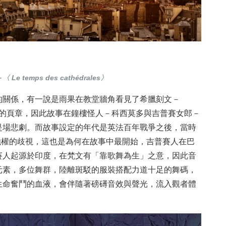
emps des cathédrales〉
的關係，有一說是雨果在教堂牆角看見了希臘刻文－
小說的頁章，因此故事在鐘樓怪人－科西莫多與吉普賽女郎－
是場悲劇。而故事設定的年代是英法百年戰爭之後，當時
美強權的歧視，這也是為何在故事中最開始，吉普賽人在巴
賽人起源於印度，在梵文有「靠歌舞為生」之意，因此音
元素，多位舞群，陸離斑駁的服裝搭配力道十足的舞碼，
生命奮鬥的血液，會伴隨著磅礡音效與聲光，流入觀者體