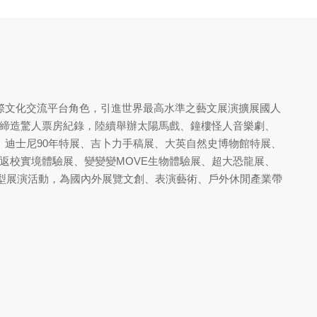
於國際文化交流平台角色，引進世界最高水準之藝文展演擴展國人
締造驚人票房紀錄，陸續舉辦太陽馬戲、鐘樓怪人音樂劇、
美術館、迪士尼90年特展、吉卜力手稿展、大英自然史博物館特展、
返校實境體驗展、變變變MOVE生物體驗展、超大恐龍展、
型展演活動，為國內外展覽文創、表演藝術、戶外休閒產業帶