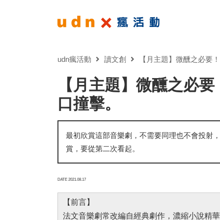
udn瘋活動
讀文創
【月主題】微醺之必要！
【月主題】微醺之必要
口撞擊。
最初欣賞這部音樂劇，不需要同理也不會投射
賞，要從第二次看起。
DATE 2021.08.17
【前言】
法文音樂劇常改編自經典劇作，濃縮小說精華