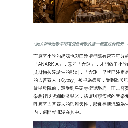
“詩人和吟遊歌手唱著愛曲情歌許諾一個更好的明天”－〈 Le t
而原著小說的起源也與巴黎聖母院有密不可分
「ANARKIA」，意即「命運」，才開啟了
艾斯梅拉達誕生的那刻，「命運」早就已注定
的吉普賽人（Gypsy）被視為瘟疫，受到歐
黎聖母院前，遭受到皇家寺衛隊驅趕，而吉普
樂劇裡以緊繃刺激聲光，搖滾與顫慄感的音樂
呼應著吉普賽人的歌舞天性，那種長期流浪為
內，瞬間就沉浸在其中。