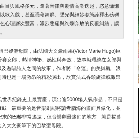
曲目與風格多元，隨著音律與劇情高潮迭起，恣意慵懶
以歌入戲，甚至憑藉舞群、聲光與絕妙姿態詮釋出磅礡
色心理層次豐富，濃烈悲痛與絢爛奔放的反覆糾結，讓
。
意指巴黎聖母院，由法國大文豪雨果(Victor Marie Hugo)巨
普賽女郎，熱情神祕、感性與奔放，故事就環繞在女郎與
以及遊唱詩人之間的故事，作者將「命運」的美與醜、浪
同時也是一場激昂的精彩演出，欣賞法式香頌旋律或激昂
。
氏世界紀錄史上最賣座，演出逾5000場人氣作品，不只是
擁戴，最重要的是音樂劇能將讀者腦海的畫面具像化，並
紀末的巴黎非常遙遠，但音樂劇最迷幻的地方，就是揭幕
進入大文豪筆下的巴黎聖母院。