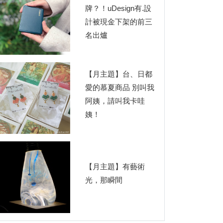
牌？！uDesign有.設
計被現金下架的前三
名出爐
【月主題】台、日都
愛的慕夏商品 別叫我
阿姨，請叫我卡哇
姨！
【月主題】有藝術
光，那瞬間