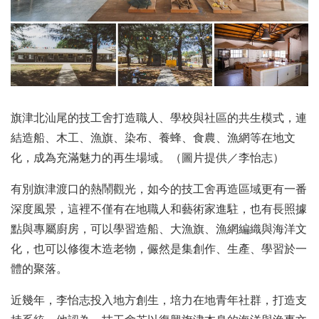
旗津北汕尾的技工舍打造職人、學校與社區的共生模式，連
結造船、木工、漁旗、染布、養蜂、食農、漁網等在地文
化，成為充滿魅力的再生場域。（圖片提供／李怡志）
有別旗津渡口的熱鬧觀光，如今的技工舍再造區域更有一番
深度風景，這裡不僅有在地職人和藝術家進駐，也有長照據
點與專屬廚房，可以學習造船、大漁旗、漁網編織與海洋文
化，也可以修復木造老物，儼然是集創作、生產、學習於一
體的聚落。
近幾年，李怡志投入地方創生，培力在地青年社群，打造支