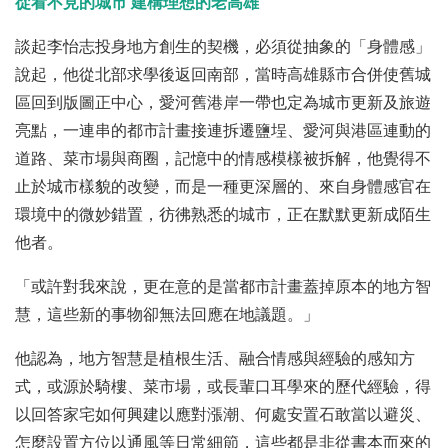
從看不見的城市 建構理想的老高雄
談起李怡志投身地方創生的契機，必須從抽象的「身體感」
說起，他從北部求學後返回南部，當時高雄縣市合併使舊城
區回到版圖正中心，愛河舊港岸一帶也定為城市更新及旅遊
亮點，一連串的都市計畫接連拆遷鹽埕、愛河與港區連動的
道路、菜市場與商圈，記憶中的情感模樣被拆解，他覺得不
止於城市樣貌的改變，而是一種更深層的、來自身體感官在
環境中的微妙錯置，彷彿熟悉的城市，正在默默更新成陌生
他者。
「或許對我來說，更在意的是當都市計畫蓋掉原本的地方智
慧，這些新的事物卻無法回應在地議題。」
他認為，地方智慧是植根生活、融合情感與經驗的感知方
式，或源於騎樓、菜市場，或長輩口耳學來的歷代經驗，得
以回答家宅如何興建以應對漲潮、何處安置石敢當以避災、
怎麼設置方位以通風等日常細節，這些都是非從書本而來的