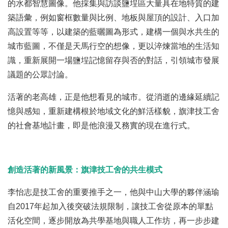
的水都智慧圖像。他採集與訪談鹽埕區大量具在地特質的建
築語彙，例如窗框數量與比例、地板與屋頂的設計、入口加
高設置等等，以建築的藍曬圖為形式，建構一個與水共生的
城市藍圖，不僅是天馬行空的想像，更以淬煉當地的生活知
識，重新展開一場鹽埕記憶留存與否的對話，引領城市發展
議題的公眾討論。
活著的老高雄，正是他想看見的城市。從消逝的邊緣延續記
憶與感知，重新建構根於地域文化的鮮活樣貌，旗津技工舍
的社會基地計畫，即是他浪漫又務實的現在進行式。
創造活著的新風景：旗津技工舍的共生模式
李怡志是技工舍的重要推手之一，他與中山大學的夥伴涵瑜
自2017年起加入後突破法規限制，讓技工舍從原本的單點
活化空間，逐步開放為共學基地與職人工作坊，再一步步建