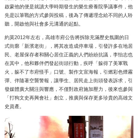
啟蒙他的便是就讀大學時期發生的樂生療養院爭議事件，他
先是以筆戰的方式參與投稿，後為了傳遞理念給不同的人聆
聽，開啟他與社會多元溝通的起點。
約莫2012年左右，高雄市府公告將拆除充滿歷史氛圍的日
式街廓「新濱老街」，將其改造成停車場，引發許多在地居
民、老屋保存者和關心居住正義的人們紛紛抗議，李怡志也
在其中，他和夥伴們發起街頭行動，疾呼「躲得了美軍戰
火，躲不了市府怪手」口號、製作文宣海報，引燃彩色煙霧
彈、伴隨著空襲警報，讓學生、居民走上街頭發表訴求，引
發媒體廣大關注與響應，不僅對政府施加壓力，後來也參與
「打狗文史再興會社」創立，推廣與保存更多珍貴的高雄文
史資產。