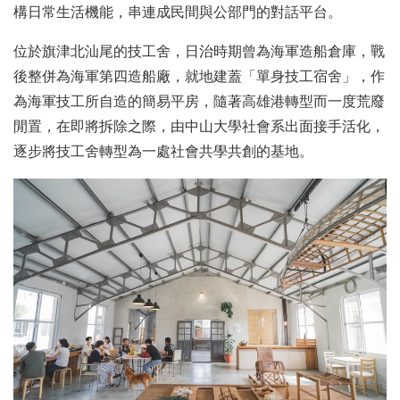
構日常生活機能，串連成民間與公部門的對話平台。
位於旗津北汕尾的技工舍，日治時期曾為海軍造船倉庫，戰
後整併為海軍第四造船廠，就地建蓋「單身技工宿舍」，作
為海軍技工所自造的簡易平房，隨著高雄港轉型而一度荒廢
閒置，在即將拆除之際，由中山大學社會系出面接手活化，
逐步將技工舍轉型為一處社會共學共創的基地。