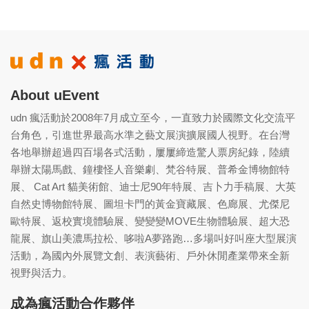
About uEvent
udn 瘋活動於2008年7月成立至今，一直致力於國際文化交流平
台角色，引進世界最高水準之藝文展演擴展國人視野。在台灣
各地舉辦超過四百場各式活動，屢屢締造驚人票房紀錄，陸續
舉辦太陽馬戲、鐘樓怪人音樂劇、梵谷特展、普希金博物館特
展、 Cat Art 貓美術館、迪士尼90年特展、吉卜力手稿展、大英
自然史博物館特展、圖坦卡門的黃金寶藏展、色廊展、尤傑尼
歐特展、返校實境體驗展、變變變MOVE生物體驗展、超大恐
龍展、旗山美濃馬拉松、哆啦A夢路跑…多場叫好叫座大型展演
活動，為國內外展覽文創、表演藝術、戶外休閒產業帶來全新
視野與活力。
成為瘋活動合作夥伴