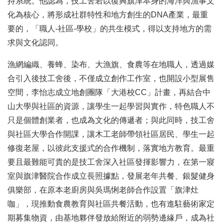
持系統。他認為，技工舍若以復興旗津本身的海洋與漁事文
化為核心，將形成社群特性和地方創生的DNA產業，最重
要的，「職人-社區-學校」的共生模式，得以支持地方的需
求與文化認同。
漁網編織、養蜂、染布、大漁旗、食農等在地職人，透過媒
合引入後技工舍後，不僅成立創作工作室，也開設小型展售
空間，李怡志成立地創團隊「大港校CC」計畫，再結合中
山大學與社區的資源，讓學生一起學習與實作，特色職人不
只是個體創業者，也成為文化的傳遞者；與此同時，技工舍
與社區大學合作開課，讓木工老師帶領社區居民、學生一起
修復老屋，以彼此支援式的合作機制，落實地方教育。最重
要且最難能可貴的是技工舍深入社區發揮影響力，在第一寢
室與旗津醫院合作成立長照據點，發展老年共餐、銀髮健身
俱樂部，在原本老廚房與吳瑪悧老師合作設置「旗津灶
咖」，現推動食農教育與社區共餐活動，也有進駐藝術家定
期募集物資，由基地夥伴發放給附近的弱勢邊緣戶，成為社