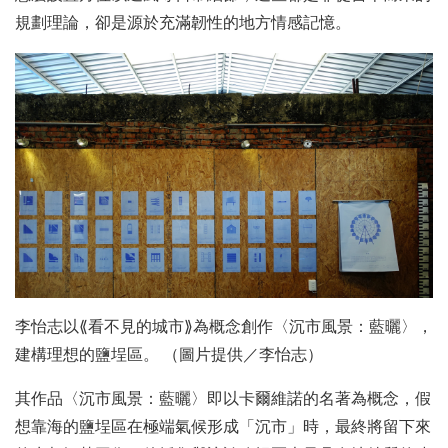
規劃理論，卻是源於充滿韌性的地方情感記憶。
李怡志以⟪看不見的城市⟫為概念創作〈沉市風景：藍曬〉，
建構理想的鹽埕區。 （圖片提供／李怡志）
其作品〈沉市風景：藍曬〉即以卡爾維諾的名著為概念，假
想靠海的鹽埕區在極端氣候形成「沉市」時，最終將留下來