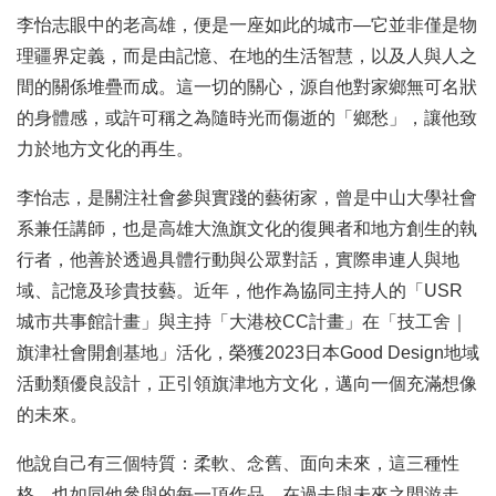
李怡志眼中的老高雄，便是一座如此的城市—它並非僅是物
理疆界定義，而是由記憶、在地的生活智慧，以及人與人之
間的關係堆疊而成。這一切的關心，源自他對家鄉無可名狀
的身體感，或許可稱之為隨時光而傷逝的「鄉愁」，讓他致
力於地方文化的再生。
李怡志，是關注社會參與實踐的藝術家，曾是中山大學社會
系兼任講師，也是高雄大漁旗文化的復興者和地方創生的執
行者，他善於透過具體行動與公眾對話，實際串連人與地
域、記憶及珍貴技藝。近年，他作為協同主持人的「USR
城市共事館計畫」與主持「大港校CC計畫」在「技工舍｜
旗津社會開創基地」活化，榮獲2023日本Good Design地域
活動類優良設計，正引領旗津地方文化，邁向一個充滿想像
的未來。
他說自己有三個特質：柔軟、念舊、面向未來，這三種性
格，也如同他參與的每一項作品，在過去與未來之間游走，