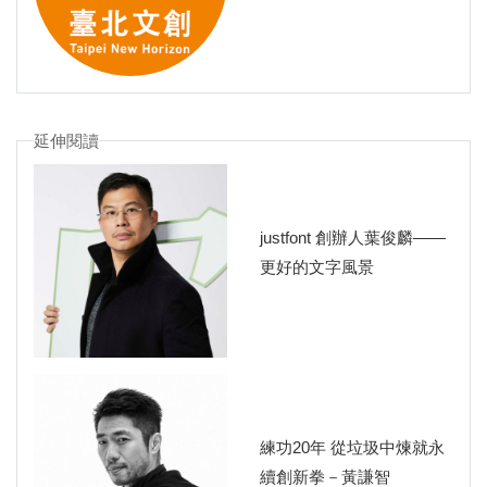
延伸閱讀
justfont 創辦人葉俊麟——
更好的文字風景
練功20年 從垃圾中煉就永
續創新拳－黃謙智