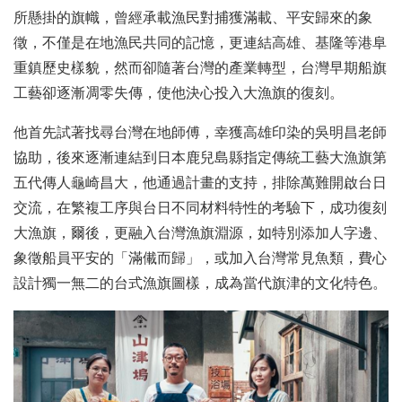
所懸掛的旗幟，曾經承載漁民對捕獲滿載、平安歸來的象
徵，不僅是在地漁民共同的記憶，更連結高雄、基隆等港阜
重鎮歷史樣貌，然而卻隨著台灣的產業轉型，台灣早期船旗
工藝卻逐漸凋零失傳，使他決心投入大漁旗的復刻。
他首先試著找尋台灣在地師傅，幸獲高雄印染的吳明昌老師
協助，後來逐漸連結到日本鹿兒島縣指定傳統工藝大漁旗第
五代傳人龜崎昌大，他通過計畫的支持，排除萬難開啟台日
交流，在繁複工序與台日不同材料特性的考驗下，成功復刻
大漁旗，爾後，更融入台灣漁旗淵源，如特別添加人字邊、
象徵船員平安的「滿儎而歸」，或加入台灣常見魚類，費心
設計獨一無二的台式漁旗圖樣，成為當代旗津的文化特色。