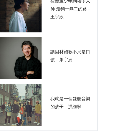
從漫畫少年到雜學大
師 走獨一無二的路－
王宗欣
讓因材施教不只是口
號－蕭宇辰
我就是一個愛聽音樂
的孩子－洪維寧