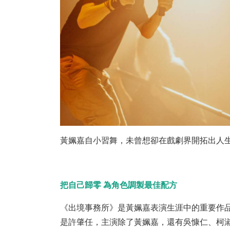
黃姵嘉自小習舞，未曾想卻在戲劇界開拓出人
把自己歸零 為角色調製最佳配方
《出境事務所》是黃姵嘉表演生涯中的重要作
是許肇任，主演除了黃姵嘉，還有吳慷仁、柯淑