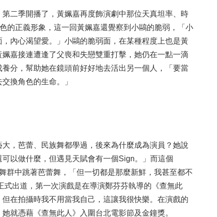
》第二季開播了，黃姵嘉再度飾演劇中那位天真坦率、時
角色的正義形象，這一回黃姵嘉還覺察到小鷗的脆弱，「小
面，內心渴望愛。」小鷗的脆弱面，在某種程度上也是黃
黃姵嘉接連遭逢了父喪和失戀雙重打擊，她仍在一點一滴
成養分，幫助她在鏡頭前好好地去活出另一個人，「要當
去交換角色的生命。」
藝大，芭蕾、民族舞都學過，後來為什麼成為演員？她說
可以做什麼，但遇見天賦會有一個Sign。」而這個
是在舞群中跳著芭蕾舞，「但一切都是那麼新鮮，我甚至都不
嘉正式出道，第一次演戲是在導演鄭芬芬執導的《查無此
，但在拍攝時我不用當我自己，這讓我很快樂。在演戲的
，她就憑藉《查無此人》入圍台北電影節及金鐘獎。