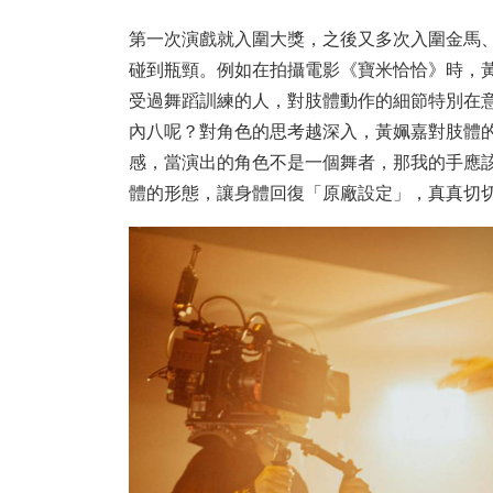
第一次演戲就入圍大獎，之後又多次入圍金馬
碰到瓶頸。例如在拍攝電影《寶米恰恰》時，
受過舞蹈訓練的人，對肢體動作的細節特別在
內八呢？對角色的思考越深入，黃姵嘉對肢體
感，當演出的角色不是一個舞者，那我的手應
體的形態，讓身體回復「原廠設定」，真真切