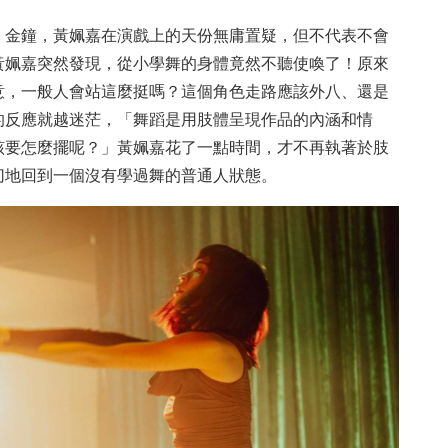
、金鐘，黃姵嘉在演戲上的天份無庸置疑，但不代表不會
黃姵嘉突然發現，從小學舞的身體竟然不聽使喚了！原來
意，一般人會站這麼挺嗎？這個角色走路應該外八、還是
的反應就越迷茫，「舞蹈是用肢體呈現作品的內涵和情
該要怎麼擺呢？」黃姵嘉花了一點時間，才不再執著於肢
切地回到一個沒有學過舞的普通人狀態。