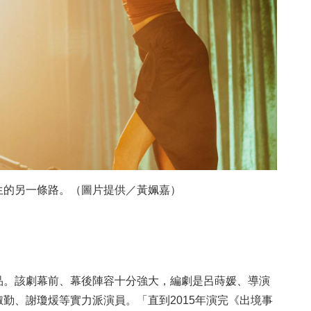
生的另一條路。（圖片提供／黃姵嘉）
品。該劇幕前、幕後陣容十分強大，編劇是呂蒔媛、導演
勤、謝瓊煖等實力派演員。「直到2015年演完《出境事