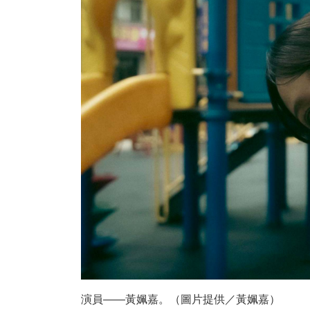
演員——黃姵嘉。（圖片提供／黃姵嘉）