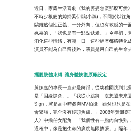
近日，家庭生活喜劇《我的婆婆怎麼那麼可愛
不時少根筋的媳婦奚伊鷗(小鷗)，不同於以往
鷗雖然個性正義、十分外向，但也有敏感的一
姵嘉的，「我也是有一點點缺愛。」今年初，
消化這些情緒，有朝一日，這些經歷都將轉化
演員不能為自己留後路，演員是用自己的生命
擺脫肢體束縛 讓身體恢復原廠設定
黃姵嘉的專長一直都是舞蹈，從幼稚園跳到北
是「因緣際會」。「我從小跳舞，沒想過未來還
Sign，就是高中時參與MV拍攝，雖然也只
會緊張，完全沒有鏡頭焦慮。」2008年黃姵
人》中擔任女配角，「我個性有一點內向慢熟
過程中，像是把生命的廣度無限擴張。」隔年