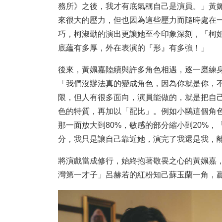
務所》之後，我才有底氣稱自己是演員。」黃
來很大的壓力，但也因為這些壓力而隨時處在
巧，柯淑勤的演出更讓她至今印象深刻，「柯
底蘊有多厚，外在表演的『形』有多強！」
後來，黃姵嘉陸續與許多角色相遇，逐一磨練身為
「我們沒辦法真的變成角色，因為你就是你，
限，但人有很多面向，演員能做的，就是把自
色的特質，再加以「配比」。例如小鷗這個角
那一面放大到80%，敏感的部分縮小到20%
分，我只是讓自己靠近她，演完了我還是我，
將演戲當成修行，始終抱著敬畏之心的黃姵嘉，
灣第一才子」呂赫若的紅粉知己蘇玉蘭一角，贏