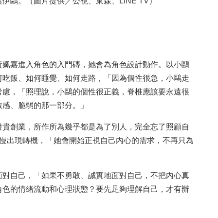
鷗。（圖片提供／公視、東森、LINE TV）
黃姵嘉進入角色的入門磚，她會為角色設計動作。以小鷗
何吃飯、如何睡覺、如何走路，「因為個性很急，小鷗走
考慮，「照理說，小鷗的個性很正義，脊椎應該要永遠很
敏感、脆弱的那一部分。」
發貴創業，所作所為幾乎都是為了別人，完全忘了照顧自
慢慢出現轉機，「她會開始正視自己內心的需求，不再只為
面對自己，「如果不勇敢、誠實地面對自己，不把內心真
角色的情緒流動和心理狀態？要先足夠理解自己，才有辦