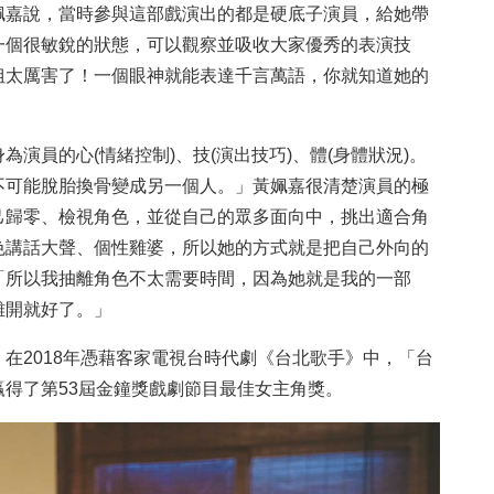
姵嘉說，當時參與這部戲演出的都是硬底子演員，給她帶
一個很敏銳的狀態，可以觀察並吸收大家優秀的表演技
姐太厲害了！一個眼神就能表達千言萬語，你就知道她的
演員的心(情緒控制)、技(演出技巧)、體(身體狀況)。
不可能脫胎換骨變成另一個人。」黃姵嘉很清楚演員的極
己歸零、檢視角色，並從自己的眾多面向中，挑出適合角
色講話大聲、個性雞婆，所以她的方式就是把自己外向的
，「所以我抽離角色不太需要時間，因為她就是我的一部
離開就好了。」
在2018年憑藉客家電視台時代劇《台北歌手》中，「台
得了第53屆金鐘獎戲劇節目最佳女主角獎。