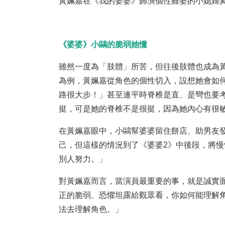
黃姵嘉在《我的婆婆》飾演個性雞婆的小媳婦奚伊
《婆婆》小鷗的脆弱她懂
雖然一度為「肢體」所苦，但往後肢體也成為
為例，黃姵嘉從角色的個性切入，設想她會如
路很大步！」甚至連平時脊椎是直、是彎也要
挺，可是她的脊椎不是很挺，因為她內心有很
在黃姵嘉眼中，小鷗幫婆婆留住餅店、助男友
己，但這樣的情況到了《婆婆2》中後段，將
別人努力。」
對黃姵嘉而言，當演員最重要的事，就是誠實
正的脆弱、恐懼坦露給觀眾看，你如何能理解
法去理解角色。」