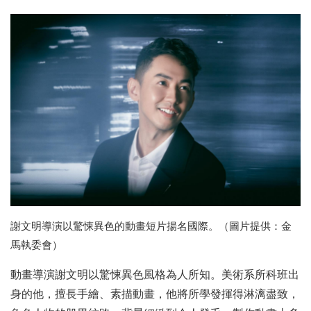
謝文明導演以驚悚異色的動畫短片揚名國際。（圖片提供：金
馬執委會）
動畫導演謝文明以驚悚異色風格為人所知。美術系所科班出
身的他，擅長手繪、素描動畫，他將所學發揮得淋漓盡致，