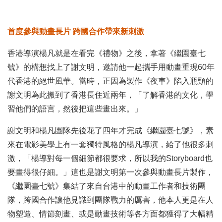
首度參與動畫長片 跨國合作帶來新刺激
香港導演楊凡就是在看完《禮物》之後，拿著《繼園臺七
號》的構想找上了謝文明，邀請他一起攜手用動畫重現60年
代香港的絕世風華。當時，正因為製作《夜車》陷入瓶頸的
謝文明為此搬到了香港長住近兩年，「了解香港的文化，學
習他們的語言，然後把這些畫出來。」
謝文明和楊凡團隊先後花了四年才完成《繼園臺七號》，素
來在電影美學上有一套獨特風格的楊凡導演，給了他很多刺
激，「楊導對每一個細節都很要求，所以我的Storyboard也
要畫得很仔細。」這也是謝文明第一次參與動畫長片製作，
《繼園臺七號》集結了來自台港中的動畫工作者和技術團
隊，跨國合作讓他見識到團隊戰力的厲害，他本人更是在人
物塑造、情節刻畫、或是動畫技術等各方面都獲得了大幅精