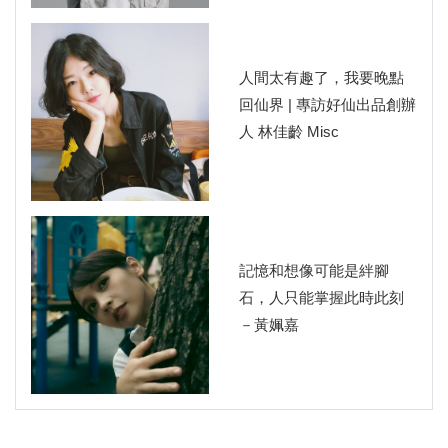
人間太有趣了，我要晚點
回仙界 | 專訪好仙出品創辦
人 林佳齡 Misc
記憶和想像可能是絆腳
石，人只能掌握此時此刻
－黃姵嘉