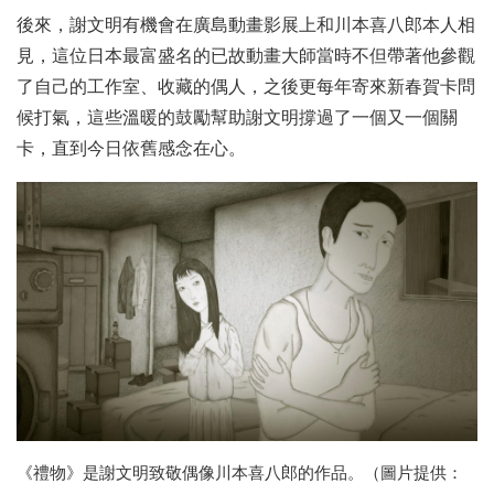
後來，謝文明有機會在廣島動畫影展上和川本喜八郎本人相
見，這位日本最富盛名的已故動畫大師當時不但帶著他參觀
了自己的工作室、收藏的偶人，之後更每年寄來新春賀卡問
候打氣，這些溫暖的鼓勵幫助謝文明撐過了一個又一個關
卡，直到今日依舊感念在心。
《禮物》是謝文明致敬偶像川本喜八郎的作品。（圖片提供：