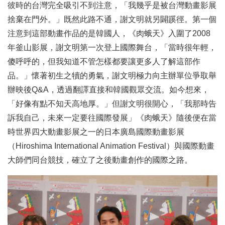
彼時的台灣完全吸引不到注意，「我幾乎是被台灣動畫影展
捨棄在門外。」既然此路不通，謝文明就另闢蹊徑。第一個
注意到這部動畫作品的是韓國人，《肉蛾天》入圍了2008
年釜山影展，謝文明第一次登上國際舞台，「當時很年輕，
傻呼呼的，但我知道不管怎樣都要讓更多人了解這部作
品。」懷著初生之犢的勇氣，謝文明極力向主辦單位爭取舉
辦映後Q&A，透過翻譯直接和韓國觀眾交流。如今想來，
「好像有點不知天高地厚。」但謝文明很開心，「我那時告
訴我自己，未來一定要往國際發展」《肉蛾天》隨後便在當
時世界四大動畫影展之一的日本廣島國際動畫影展
（Hiroshima International Animation Festival）與國際動畫
大師們同台競技，確立了之後動畫創作的國際之路。