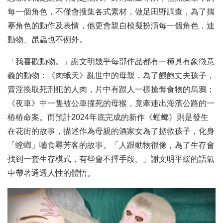
每一個角色，不僅會搜集各式素材，做足田野調查，為了揣
摹角色的動作及表情，他更會親自模擬扮演每一個角色，連
動物、昆蟲也不例外。
「我喜歡動物。」謝文明幾乎每部作品都有一種具有象徵意
義的動物：《肉蛾天》亂世中的母親，為了餵飽丈夫孩子，
賣淫換取死刑犯的人肉，片中有跟人一樣搶奪食物的烏鴉；
《夜車》中一隻被公車撞死的母猴，竟牽連出海濱公路的一
樁樁命案。而預計2024年底完成的新作《螳螂》則是發生
在花街的故事，描述作為母親的酒家女為了拯救孩子，化身
「螳螂」嚙食尋芳客的故事。「人跟動物很像，為了生存會
找到一套生存模式，有些會不擇手段。」謝文明平緩的語氣
中帶著通透人性的體悟。