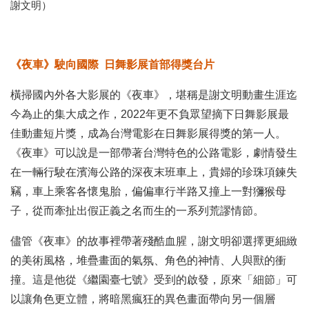
謝文明）
《夜車》駛向國際 日舞影展首部得獎台片
橫掃國內外各大影展的《夜車》，堪稱是謝文明動畫生涯迄
今為止的集大成之作，2022年更不負眾望摘下日舞影展最
佳動畫短片獎，成為台灣電影在日舞影展得獎的第一人。
《夜車》可以說是一部帶著台灣特色的公路電影，劇情發生
在一輛行駛在濱海公路的深夜末班車上，貴婦的珍珠項鍊失
竊，車上乘客各懷鬼胎，偏偏車行半路又撞上一對獼猴母
子，從而牽扯出假正義之名而生的一系列荒謬情節。
儘管《夜車》的故事裡帶著殘酷血腥，謝文明卻選擇更細緻
的美術風格，堆疊畫面的氣氛、角色的神情、人與獸的衝
撞。這是他從《繼園臺七號》受到的啟發，原來「細節」可
以讓角色更立體，將暗黑瘋狂的異色畫面帶向另一個層