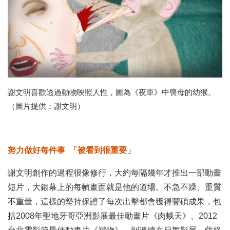
謝文明喜歡透過動物映照人性，圖為《夜車》中喪母的幼猴。
（圖片提供：謝文明）
努力做好每件事 「被看到很重要」
謝文明創作的過程很像修行，大約每隔幾年才推出一部動畫
短片，大銀幕上的每幀畫面就是他的道場。不急不躁、重質
不重量，這樣的堅持保證了每次出擊都會獲得豐碩成果，包
括2008年聖地牙哥亞洲影展最佳動畫片《肉蛾天》、2012