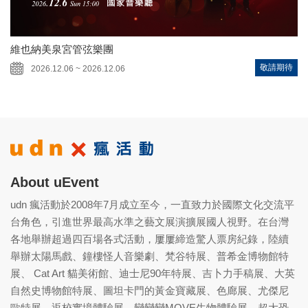
維也納美泉宮管弦樂團
敬請期待
2026.12.06 ~ 2026.12.06
About uEvent
udn 瘋活動於2008年7月成立至今，一直致力於國際文化交流平
台角色，引進世界最高水準之藝文展演擴展國人視野。在台灣
各地舉辦超過四百場各式活動，屢屢締造驚人票房紀錄，陸續
舉辦太陽馬戲、鐘樓怪人音樂劇、梵谷特展、普希金博物館特
展、 Cat Art 貓美術館、迪士尼90年特展、吉卜力手稿展、大英
自然史博物館特展、圖坦卡門的黃金寶藏展、色廊展、尤傑尼
歐特展、返校實境體驗展、變變變MOVE生物體驗展、超大恐