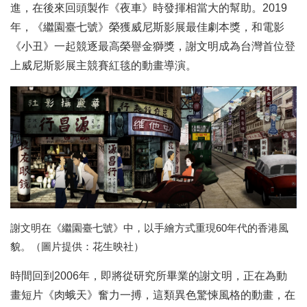
進，在後來回頭製作《夜車》時發揮相當大的幫助。2019
年，《繼園臺七號》榮獲威尼斯影展最佳劇本獎，和電影
《小丑》一起競逐最高榮譽金獅獎，謝文明成為台灣首位登
上威尼斯影展主競賽紅毯的動畫導演。
謝文明在《繼園臺七號》中，以手繪方式重現60年代的香港風
貌。（圖片提供：花生映社）
時間回到2006年，即將從研究所畢業的謝文明，正在為動
畫短片《肉蛾天》奮力一搏，這類異色驚悚風格的動畫，在