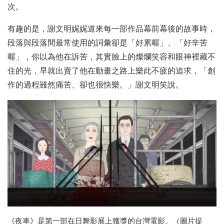
次。
有趣的是，謝文明娓娓道來每一部作品幕前幕後的故事時，
段落與段落間最常使用的詞彙卻是「好累喔」、「好辛苦
喔」，你以為他在訴苦，其實臉上的燦爛笑容和眼神裡藏不
住的光，早就出賣了他在動畫之路上樂此不疲的追求，「創
作的過程雖然痛苦、卻也很快樂。」謝文明笑說。
《夜車》是第一部在日舞影展上獲獎的台灣電影。（圖片提