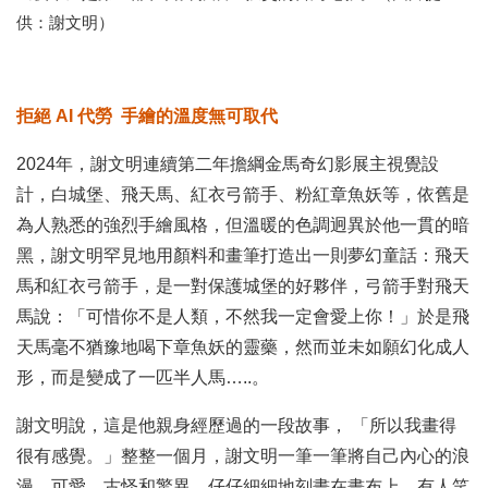
供：謝文明）
拒絕 AI 代勞 手繪的溫度無可取代
2024年，謝文明連續第二年擔綱金馬奇幻影展主視覺設
計，白城堡、飛天馬、紅衣弓箭手、粉紅章魚妖等，依舊是
為人熟悉的強烈手繪風格，但溫暖的色調迥異於他一貫的暗
黑，謝文明罕見地用顏料和畫筆打造出一則夢幻童話：飛天
馬和紅衣弓箭手，是一對保護城堡的好夥伴，弓箭手對飛天
馬說：「可惜你不是人類，不然我一定會愛上你！」於是飛
天馬毫不猶豫地喝下章魚妖的靈藥，然而並未如願幻化成人
形，而是變成了一匹半人馬…..。
謝文明說，這是他親身經歷過的一段故事， 「所以我畫得
很有感覺。」整整一個月，謝文明一筆一筆將自己內心的浪
漫、可愛、古怪和驚異，仔仔細細地刻畫在畫布上，有人笑