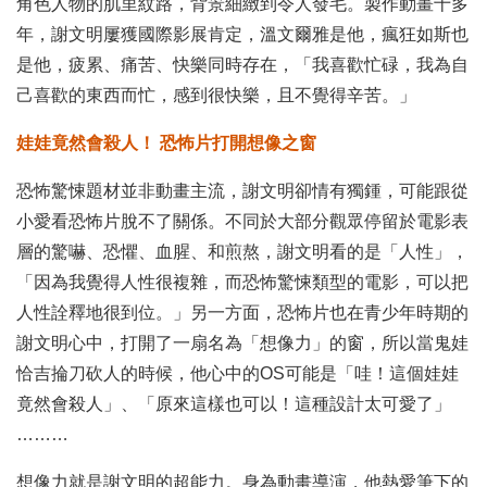
角色人物的肌里紋路，背景細緻到令人發毛。製作動畫十多
年，謝文明屢獲國際影展肯定，溫文爾雅是他，瘋狂如斯也
是他，疲累、痛苦、快樂同時存在，「我喜歡忙碌，我為自
己喜歡的東西而忙，感到很快樂，且不覺得辛苦。」
娃娃竟然會殺人！ 恐怖片打開想像之窗
恐怖驚悚題材並非動畫主流，謝文明卻情有獨鍾，可能跟從
小愛看恐怖片脫不了關係。不同於大部分觀眾停留於電影表
層的驚嚇、恐懼、血腥、和煎熬，謝文明看的是「人性」，
「因為我覺得人性很複雜，而恐怖驚悚類型的電影，可以把
人性詮釋地很到位。」另一方面，恐怖片也在青少年時期的
謝文明心中，打開了一扇名為「想像力」的窗，所以當鬼娃
恰吉掄刀砍人的時候，他心中的OS可能是「哇！這個娃娃
竟然會殺人」、「原來這樣也可以！這種設計太可愛了」
………
想像力就是謝文明的超能力。身為動畫導演，他熱愛筆下的