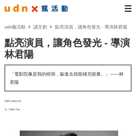
udn瘋活動
讀文創
點亮演員，讓角色發光 - 導演林君陽
點亮演員，讓角色發光 - 導演
林君陽
「電影院像是我的樹洞，躲進去就能補充能量。」——林
君陽
DATE 2023.5.25
文｜Stella Tsai