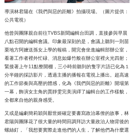
導演林君陽在《我們與惡的距離》拍攝現場。（圖片提供：
公共電視）
他曾與團隊親自前往TVBS新聞編輯台田調，直接參與早晨
八點召開的編輯會議。印象最深刻的是，會議上聽到一則苗
栗地方阿嬤送孫女上學的報稿，開完會坐進編輯部辦公室，
看著工作者裡外忙碌、消息如爆竹般在辦公室裡火光四射；
緊接著上午11點整開棚，三小時前聽到的隻字片語已化為１
分半鐘的採訪影片，透過主播的播報在電視上播出。超高速
的工作節奏與高壓的體感，化為《我們與惡的距離》開場第
一幕，飾演女主角的賈靜雯完美演繹了編輯台的工作樣貌，
全都來自他的親身感受。
又或是編劇簡莉穎與厭世姬確定要書寫政治幕僚的故事，林
君陽與團隊花了很大量的時間田調拜訪大量政治人物背後的
螺絲釘，「我想要實際走進他們的人生，了解他們為什麼選