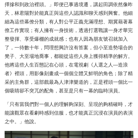
擇摻和到政治裡頭。」即便已事過境遷，講起田調依然像昨
天，林君陽對於能真正與這些人認識和聊天感到興奮。他細
細為這些幕僚分類，有人對公平正義充滿理想、期冀藉著幕
僚工作實現；有人擁有一身技術，透過打選戰讓一身才華完
整發揮、享受爆棚的成就感；也有人因為朋友號召就加入
了，一待數十年，問理想興許沒有答案，但小至造勢場合的
凳子、大至場地喬事，都能從這些人身上獲得精準的解方。
他將這些人生百態記在心頭，在電視劇《人選之人—造浪
者》裡頭，用影像刻畫成一個個立體又鮮明的角色；除了精
采的主角群，這部戲最為人津津樂道的，正是裡頭一個比一
個吸睛卻不突兀的配角，甚至是只有一幕的臨時演員。
「只有當我們對一個人的理解夠深刻、呈現的夠精確時，才
能讓觀眾在看劇時感到信服，也才能真正沉浸在演員的表演
之中。」他說。