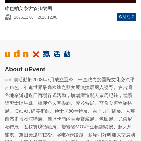
維也納美泉宮管弦樂團
敬請期待
2026.12.06 ~ 2026.12.06
About uEvent
udn 瘋活動於2008年7月成立至今，一直致力於國際文化交流平
台角色，引進世界最高水準之藝文展演擴展國人視野。在台灣
各地舉辦超過四百場各式活動，屢屢締造驚人票房紀錄，陸續
舉辦太陽馬戲、鐘樓怪人音樂劇、梵谷特展、普希金博物館特
展、 Cat Art 貓美術館、迪士尼90年特展、吉卜力手稿展、大英
自然史博物館特展、圖坦卡門的黃金寶藏展、色廊展、尤傑尼
歐特展、返校實境體驗展、變變變MOVE生物體驗展、超大恐
龍展、旗山美濃馬拉松、哆啦A夢路跑…多場叫好叫座大型展演