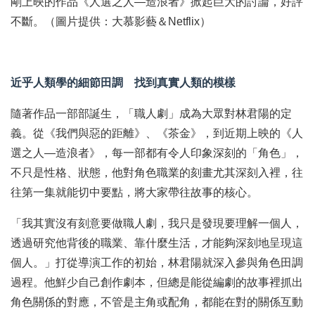
剛上映的作品《人選之人—造浪者》掀起巨大的討論，好評
不斷。（圖片提供：大慕影藝＆Netflix）
近乎人類學的細節田調 找到真實人類的模樣
隨著作品一部部誕生，「職人劇」成為大眾對林君陽的定
義。從《我們與惡的距離》、《茶金》，到近期上映的《人
選之人—造浪者》，每一部都有令人印象深刻的「角色」，
不只是性格、狀態，他對角色職業的刻畫尤其深刻入裡，往
往第一集就能切中要點，將大家帶往故事的核心。
「我其實沒有刻意要做職人劇，我只是發現要理解一個人，
透過研究他背後的職業、靠什麼生活，才能夠深刻地呈現這
個人。」打從導演工作的初始，林君陽就深入參與角色田調
過程。他鮮少自己創作劇本，但總是能從編劇的故事裡抓出
角色關係的對應，不管是主角或配角，都能在對的關係互動