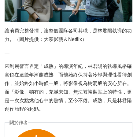
讓演員完整發揮，讓整個團隊各司其職，是林君陽執導的功
力。（圖片提供：大慕影藝＆Netflix）
—
來到易智言界定「成熟」的導演年紀，林君陽的執導風格確
實也在這些年漸趨成熟，而他始終保持著冷靜與理性看待創
作，並始終如小時候一般，將影像視為樹洞般的安心所在。
而「影像」獨有的，充滿未知、無法被複製貼上的特性，更
是一次次點燃他心中的熱情，至今不倦。成熟，只是林君陽
創作旅程的起點。
關於作者