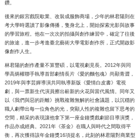
鑽。
後來的銀宮戲院歇業、改裝成服飾商場，少年的林君陽則在
考大學時選讀了影像傳播，隻身北上，開始探索光影與故事
的學習旅程。他在一次次的拍攝與創作練習中，確定了往後
的旅途，進一步考進臺北藝術大學電影創作所，正式開啟影
像創作人生。
林君陽的創作產量不算豐碩，以電視劇見長。2012年與同
學高炳權聯手執導首部劇情長片《愛的麵包魂》尚顯青澀，
2019年與李芸嬋導演共同執導新版《愛情白皮書》電視
劇，與一票新生代演員擦出嶄新的火花與當代風情。同年又
以《我們與惡的距離》挑戰複雜無解的社會議題，以沉穩的
職人劇帶出每一位角色的光，突顯人性的複雜也留下思考的
空間，精采的表現讓他拿下第一座金鐘獎戲劇節目導演獎，
作品亦成經典。2021年《茶金》在職人與時代之間取得平
衡，再次獲得該年金鐘獎16項提名，此刻的林君陽對商業型