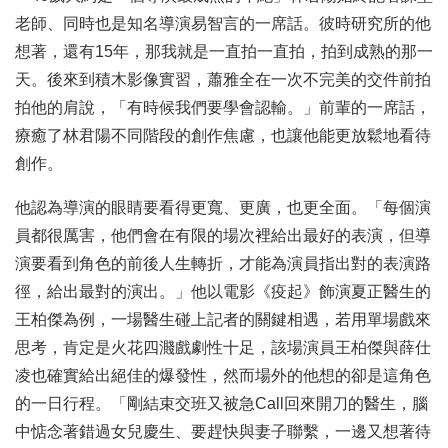
老師、同時也是知名導演易智言的一席話。彼時研究所的他
想著，還有15年，那我就是一直拍一直拍，拍到成熟的那一
天。後來到積木影像實習，蕭雅全在一次不完美的交件前拍
拍他的肩說，「有時候我們要學會認輸。」前輩的一席話，
療癒了林君陽不同階段的創作焦慮，也讓他能更放鬆地看待
創作。
他認為導演的眼睛要看得更寬、更廣，也更全面。「每個演
員都很厲害，他們會在有限的場次裡給出最好的表演，但導
演要看到角色的前後人生轉折，才能為演員指出對的表演路
徑，給出最對的演出。」他以電影《疫起》飾演夏正醫生的
王柏傑為例，一場醫生碰上記者的關鍵相遇，若用單場戲來
思考，肯定是火花四濺戲劇性十足，該場演員王柏傑與薛仕
凌也確實給出絕佳的爆發性，然而場外的他想的卻是這角色
的一日行程。「剛結束交班又被急Call回來開刀的醫生，腦
中惦念著錯過女兒慶生、要趕快與妻子聯繫，一邊又想著待