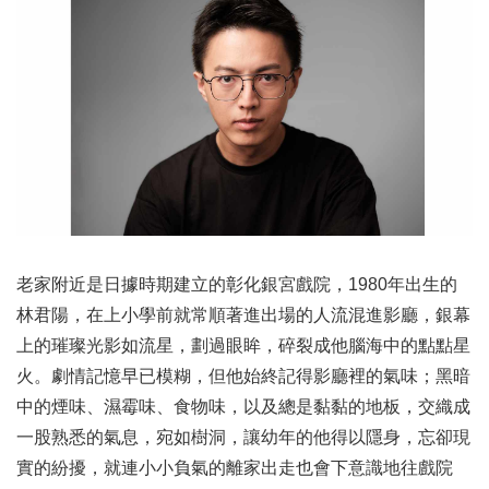
老家附近是日據時期建立的彰化銀宮戲院，1980年出生的
林君陽，在上小學前就常順著進出場的人流混進影廳，銀幕
上的璀璨光影如流星，劃過眼眸，碎裂成他腦海中的點點星
火。劇情記憶早已模糊，但他始終記得影廳裡的氣味；黑暗
中的煙味、濕霉味、食物味，以及總是黏黏的地板，交織成
一股熟悉的氣息，宛如樹洞，讓幼年的他得以隱身，忘卻現
實的紛擾，就連小小負氣的離家出走也會下意識地往戲院