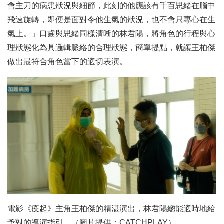
會主刀的病患狀況與細節，此刻的他應該有千百思緒在腦中
飛速旋轉，即便是面對令他生氣的狀況，也不會只專心在生
氣上。」口齒與思緒同樣清晰的林君陽，將角色的行程與心
理狀態化為具邏輯脈絡的合理狀態，簡單提點，就讓王柏傑
做出最符合角色當下的適切表演。
電影《疫起》主角王柏傑的精湛演出，林君陽總能適時地給
予對的導演指引。（圖片提供：CATCHPLAY）