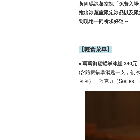
黃阿瑪冰菓室採「免費入場
推出冰菓室限定冰品以及限
到現場一同祈求好運～
【輕食菜單】
♦ 瑪瑪御駕貓掌冰組 380元
(含隨機貓掌湯匙一支，刨
嚕嚕）、巧克力（Socles