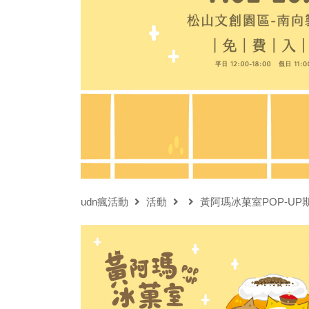
udn瘋活動
活動
黃阿瑪冰菓室POP-UP