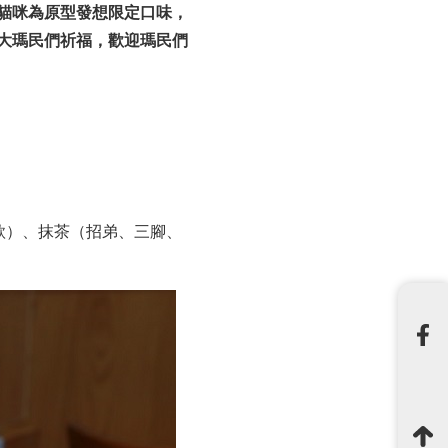
貓咪為原型發想限定口味，
大瑪民們祈福，歡迎瑪民們
款）、抹茶（招弟、三腳、