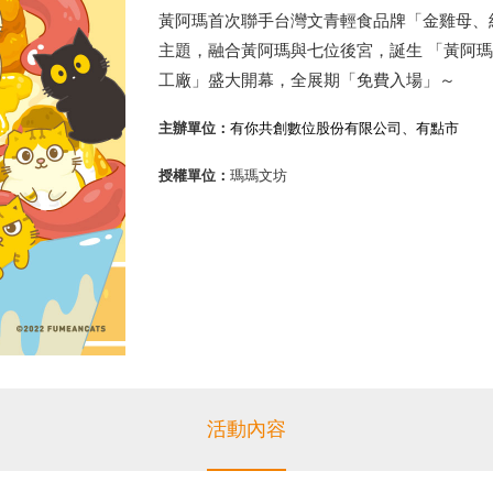
黃阿瑪首次聯手台灣文青輕食品牌「金雞母、
主題，融合黃阿瑪與七位後宮，誕生 「黃阿瑪
工廠」盛大開幕，全展期「免費入場」～
主辦單位：
有你共創數位股份有限公司、有點市
授權單位：
瑪瑪文坊
活動內容