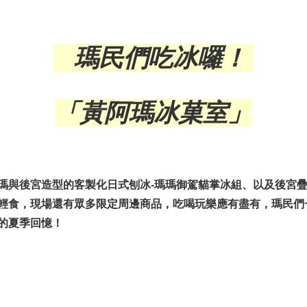
瑪民們吃冰囉！
「黃阿瑪冰菓室」
瑪與後宮造型的客製化日式刨冰-瑪瑪御駕貓掌冰組、以及後宮
輕食，現場還有眾多限定周邊商品，吃喝玩樂應有盡有，瑪民們
的夏季回憶！