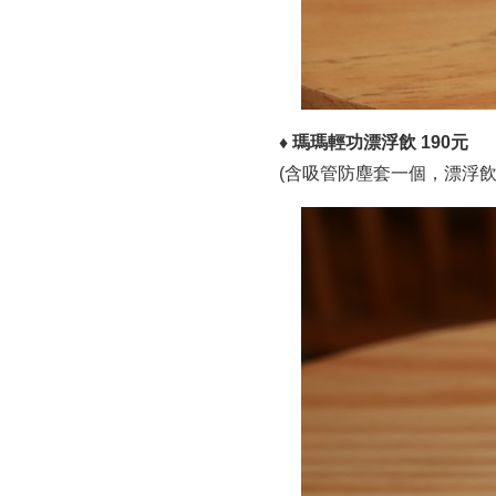
♦ 瑪瑪輕功漂浮飲 190元
(含吸管防塵套一個，漂浮