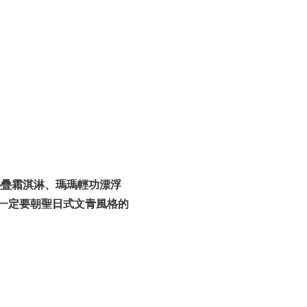
疊疊霜淇淋、瑪瑪輕功漂浮
一定要朝聖日式文青風格的