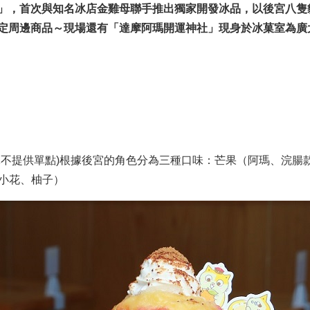
」，首次與知名冰店金雞母聯手推出獨家開發冰品，以後宮八隻
定周邊商品～現場還有「達摩阿瑪開運神社」現身於冰菓室為廣
冰不提供單點)根據後宮的角色分為三種口味：芒果（阿瑪、浣腸
、小花、柚子）