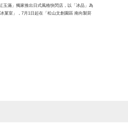
紅玉滿」獨家推出日式風格快閃店，以「冰品」為
冰菓室」，7月1日起在「松山文創園區 南向製菸