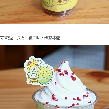
飲可單點)，只有一種口味：蜂蜜檸檬