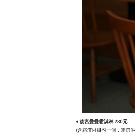
♦
後宮疊疊霜淇淋 230元
(含霜淇淋掛勾一個，霜淇