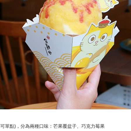
淋可單點)，分為兩種口味：芒果覆盆子、巧克力莓果