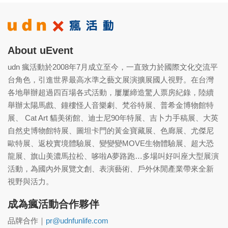
About uEvent
udn 瘋活動於2008年7月成立至今，一直致力於國際文化交流平
台角色，引進世界最高水準之藝文展演擴展國人視野。在台灣
各地舉辦超過四百場各式活動，屢屢締造驚人票房紀錄，陸續
舉辦太陽馬戲、鐘樓怪人音樂劇、梵谷特展、普希金博物館特
展、 Cat Art 貓美術館、迪士尼90年特展、吉卜力手稿展、大英
自然史博物館特展、圖坦卡門的黃金寶藏展、色廊展、尤傑尼
歐特展、返校實境體驗展、變變變MOVE生物體驗展、超大恐
龍展、旗山美濃馬拉松、哆啦A夢路跑…多場叫好叫座大型展演
活動，為國內外展覽文創、表演藝術、戶外休閒產業帶來全新
視野與活力。
成為瘋活動合作夥伴
品牌合作｜
pr@udnfunlife.com