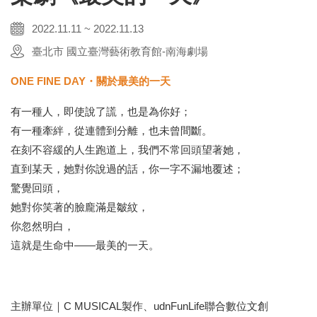
2022.11.11 ~ 2022.11.13
臺北市 國立臺灣藝術教育館-南海劇場
ONE FINE DAY・關於最美的一天
有一種人，即使說了謊，也是為你好；
有一種牽絆，從連體到分離，也未曾間斷。
在刻不容緩的人生跑道上，我們不常回頭望著她，
直到某天，她對你說過的話，你一字不漏地覆述；
驚覺回頭，
她對你笑著的臉龐滿是皺紋，
你忽然明白，
這就是生命中——最美的一天。
主辦單位｜C MUSICAL製作、udnFunLife聯合數位文創