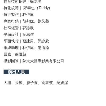
舞台技術指導｜徐嘉瑜
梳化統籌｜ 鄭泰忠（Teddy)
執行製作｜林伊庭
專案行銷｜胡邦妮、劉又菱
社群經營｜郭詠欣
平面設計｜葉思佑
平面執行｜蔡建男、郭詠欣
排練助理｜林伊庭、湯淯綸
票務｜徐儷慈
攝影團隊｜陳大大國際影業有限公司
演出人員
大甜、張稜、廖子萱、劉睿筑、紀妍潔