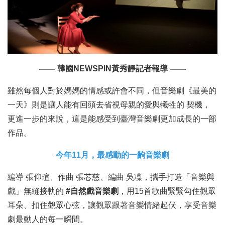
—— 韓國NEWSPIN黃秀靜記者報導 ——
雖然每個人對於媽媽的情感或許會不同，但音樂劇《最美的
一天》則是讓人能有回頭去省視母親的愛與犧牲的 契機，
更進一步的來說，這是能感受到臺灣音樂劇更加成長的一部
作品。
今年11月，最感動的一齣音樂劇
編導 張仰瑄、作曲 張芯慈、編曲 吳凜，攜手打造「音樂與
戲」無縫接軌的
#自然戲音樂劇
，用15首歌曲緊緊勾住觀眾
耳朵、扣住觀眾心弦，讓觀眾跟著音樂情緒起伏，享受音樂
劇最動人的每一瞬間。