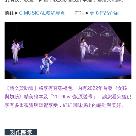
前往►
C MUSICAL粉絲專頁
前往►
更多作品介紹
【藝文贊助票】將享有尊榮禮包，內有2022年首發《女孩
與翅膀》精美繪本及「2019Live版原聲帶」，讓您看完後仍
享有多重視覺與聽覺享受，細細回味演出的感動與美好。
製作團隊