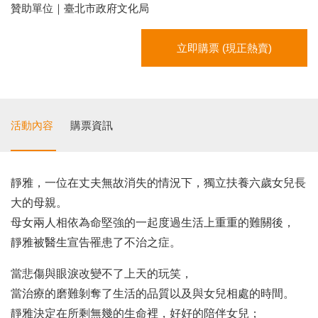
贊助單位｜臺北市政府文化局
立即購票 (現正熱賣)
活動內容
購票資訊
靜雅，一位在丈夫無故消失的情況下，獨立扶養六歲女兒長
大的母親。
母女兩人相依為命堅強的一起度過生活上重重的難關後，
靜雅被醫生宣告罹患了不治之症。
當悲傷與眼淚改變不了上天的玩笑，
當治療的磨難剝奪了生活的品質以及與女兒相處的時間。
靜雅決定在所剩無幾的生命裡，好好的陪伴女兒；