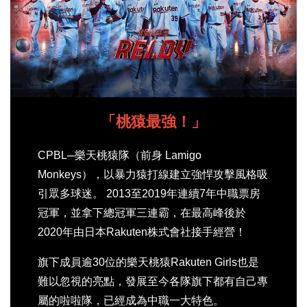
「桃猿最強！」
CPBL─樂天桃猿隊（前身 Lamigo
Monkeys），以暴力猿打線建立強悍攻擊風格吸
引眾多球迷。 2013至2019年連續7年中職票房
冠軍，並拿下總冠軍三連霸，在最高峰後於
2020年由日本Rakuten株式會社接手經營！
旗下成員逾30位的樂天桃猿Rakuten Girls也是
難以忽視的亮點，發展至今各隊旗下都有自己專
屬的啦啦隊，已經成為中職一大特色。