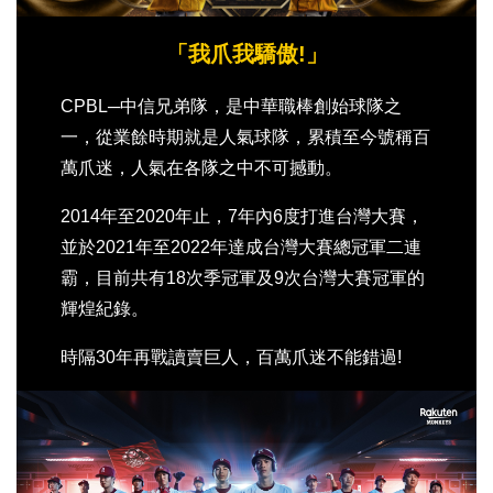
「我爪我驕傲!」
CPBL─中信兄弟隊，是中華職棒創始球隊之
一，從業餘時期就是人氣球隊，累積至今號稱百
萬爪迷，人氣在各隊之中不可撼動。
2014年至2020年止，7年內6度打進台灣大賽，
並於2021年至2022年達成台灣大賽總冠軍二連
霸，目前共有18次季冠軍及9次台灣大賽冠軍的
輝煌紀錄。
時隔30年再戰讀賣巨人，百萬爪迷不能錯過!