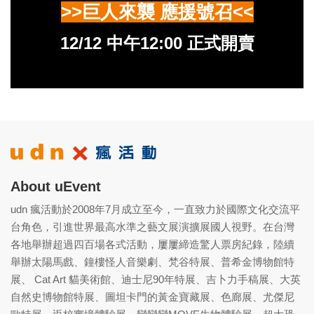
>>巨人來襲 應援號召<<
12/12 中午12:00 正式開賣
About uEvent
udn 瘋活動於2008年7月成立至今，一直致力於國際文化交流平
台角色，引進世界最高水準之藝文展演擴展國人視野。在台灣
各地舉辦超過四百場各式活動，屢屢締造驚人票房紀錄，陸續
舉辦太陽馬戲、鐘樓怪人音樂劇、梵谷特展、普希金博物館特
展、 Cat Art 貓美術館、迪士尼90年特展、吉卜力手稿展、大英
自然史博物館特展、圖坦卡門的黃金寶藏展、色廊展、尤傑尼