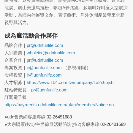
歐特展、返校實境體驗展、變變變MOVE生物體驗展、超大恐
龍展、旗山美濃馬拉松、哆啦A夢路跑…多場叫好叫座大型展演
活動，為國內外展覽文創、表演藝術、戶外休閒產業帶來全新
視野與活力。
成為瘋活動合作夥伴
品牌合作｜
pr@udnfunlife.com
大宗購票｜
wholetix@udnfunlife.com
企業合作｜
pr@udnfunlife.com
專案投資｜
ir@udnfunlife.com
（影視/劇場）
股權投資｜
ir@udnfunlife.com
人才招募｜
https://www.104.com.tw/company/1a2x6bjxbi
駐站特派員｜
pr@udnfunlife.com
訂閱電子報｜
https://payments.udnfunlife.com/ufapi/member/Notice.do
●udn售票網客服專線
02-26491688
●大宗購票(按1)/主辦節目活動諮詢(按2)客服專線
02-26491689