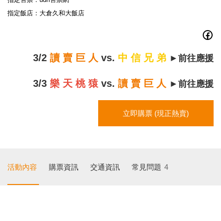
指定飯店：大倉久和大飯店
3/2
讀 賣 巨 人
vs.
中 信 兄 弟
►前往應援
3/3
樂 天 桃 猿
vs.
讀 賣 巨 人
►前往應援
立即購票 (現正熱賣)
活動內容
購票資訊
交通資訊
常見問題
4