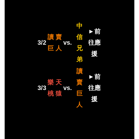
中
►前
讀 賣
信
3/2
vs.
往應
巨 人
兄
援
弟
讀
►前
樂 天
賣
3/3
vs.
往應
桃 猿
巨
援
人