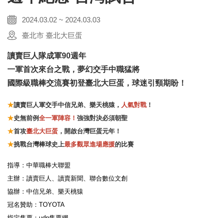
2024.03.02 ~ 2024.03.03
臺北市 臺北大巨蛋
讀賣巨人隊成軍90週年
一軍首次來台之戰，夢幻交手中職猛將
國際級職棒交流賽初登臺北大巨蛋，球迷引頸期盼！
★
讀賣巨人軍交手中信兄弟、樂天桃猿，
人氣對戰
！
★
史無前例
全一軍陣容！
強強對決必須朝聖
★
首攻
臺北大巨蛋
，開啟台灣巨蛋元年！
★
挑戰台灣棒球史上
最多觀眾進場應援
的比賽
指導：中華職棒大聯盟
主辦：讀賣巨人、讀賣新聞、聯合數位文創
協辦：中信兄弟、樂天桃猿
冠名贊助：TOYOTA
指定售票：udn售票網