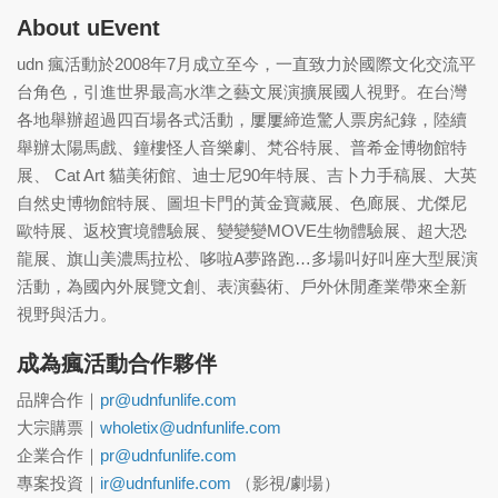
About uEvent
udn 瘋活動於2008年7月成立至今，一直致力於國際文化交流平
台角色，引進世界最高水準之藝文展演擴展國人視野。在台灣
各地舉辦超過四百場各式活動，屢屢締造驚人票房紀錄，陸續
舉辦太陽馬戲、鐘樓怪人音樂劇、梵谷特展、普希金博物館特
展、 Cat Art 貓美術館、迪士尼90年特展、吉卜力手稿展、大英
自然史博物館特展、圖坦卡門的黃金寶藏展、色廊展、尤傑尼
歐特展、返校實境體驗展、變變變MOVE生物體驗展、超大恐
龍展、旗山美濃馬拉松、哆啦A夢路跑…多場叫好叫座大型展演
活動，為國內外展覽文創、表演藝術、戶外休閒產業帶來全新
視野與活力。
成為瘋活動合作夥伴
品牌合作｜
pr@udnfunlife.com
大宗購票｜
wholetix@udnfunlife.com
企業合作｜
pr@udnfunlife.com
專案投資｜
ir@udnfunlife.com
（影視/劇場）