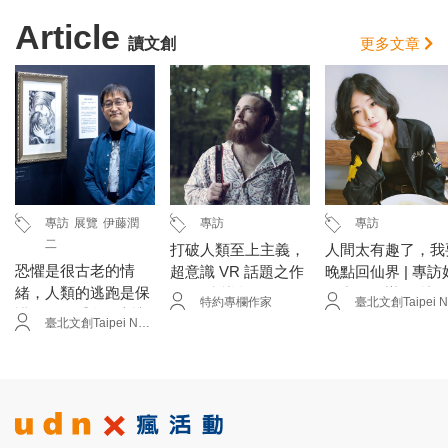
Article
讀文創
更多文章
專訪
展覽
伊藤潤
專訪
專訪
二
打破人類至上主義，
人間太有趣了，我
恐懼是很古老的情
超意識 VR 話題之作
晚點回仙界 | 專訪
緒，人類的逃跑是保
──《意識超展開》
仙出品創辦人 林
特約專欄作家
護自己的手段 | 專訪
導演 Adrian Meyer
Misc
臺北文創Taipei New Horizon
漫畫家 伊藤潤二
專訪