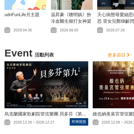
udnFunLife月主題
温昇豪《聰明鎮》扮
天心病態母愛細思
冷血醫生狠打女神梁
恐 背女兒鄭煒齡
詠琪三巴掌
腰 最終畫面剪剩5
2029.04.30
2026.08.05
2026.07.28
Event
活動列表
更多節目
烏克蘭國家歌劇院管弦樂團 貝多芬《第九號交響曲》
維也納美泉宮管弦樂
即將開賣
2026.12.26 ~ 2026.12.27
2026.12.06 ~ 2026.