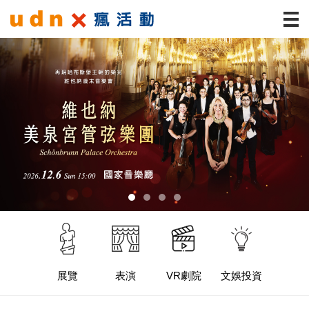
展覽
表演
VR劇院
文娛投資