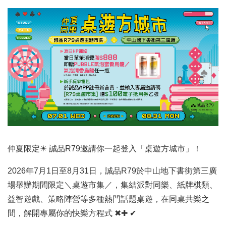
仲夏限定☀ 誠品R79邀請你一起登入「桌遊方城市」！
2026年7月1日至8月31日，誠品R79於中山地下書街第三廣
場舉辦期間限定＼桌遊市集／，集結派對同樂、紙牌棋類、
益智遊戲、策略陣營等多種熱門話題桌遊，在同桌共樂之
間，解開專屬你的快樂方程式 ✖✚ ✔