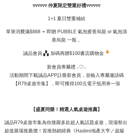
▿▿▿▿▿▿ 仲夏限定雙重好禮▿▿▿▿▿▿
1+1 夏日雙重補給
單筆消費滿$888 ➛ 即贈 PUBBLE 氣泡蜜香烏龍 or 氣泡清
香烏龍 一瓶，
誠品會員 ▞▖加碼再贈$100書店購物金
新會員專屬禮 ⸜♡⸝
活動期間下載誠品APP註冊新會員，並輸入專屬邀請碼
【R79桌遊市集】，即可獲得100元電子抵用券一張
【盛夏同樂！精選人氣桌遊推薦】
誠品R79桌遊市集為你搜羅多款超人氣話題桌遊，現場祭出
超值展場推薦價！首推熱銷經典《Hasbro地產大亨／超級