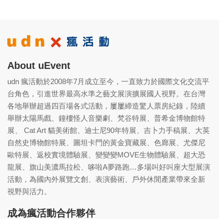
About uEvent
udn 瘋活動於2008年7月成立至今，一直致力於國際文化交流平
台角色，引進世界最高水準之藝文展演擴展國人視野。在台灣
各地舉辦超過四百場各式活動，屢屢締造驚人票房紀錄，陸續
舉辦太陽馬戲、鐘樓怪人音樂劇、梵谷特展、普希金博物館特
展、 Cat Art 貓美術館、迪士尼90年特展、吉卜力手稿展、大英
自然史博物館特展、圖坦卡門的黃金寶藏展、色廊展、尤傑尼
歐特展、返校實境體驗展、變變變MOVE生物體驗展、超大恐
龍展、旗山美濃馬拉松、哆啦A夢路跑…多場叫好叫座大型展演
活動，為國內外展覽文創、表演藝術、戶外休閒產業帶來全新
視野與活力。
成為瘋活動合作夥伴