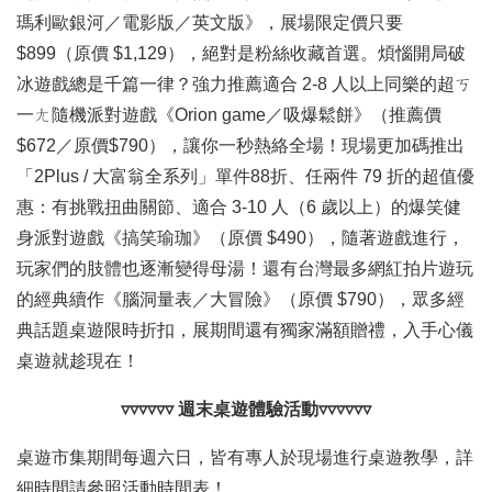
瑪利歐銀河／電影版／英文版》，展場限定價只要
$899（原價 $1,129），絕對是粉絲收藏首選。煩惱開局破
冰遊戲總是千篇一律？強力推薦適合 2-8 人以上同樂的超ㄎ
一ㄤ隨機派對遊戲《Orion game／吸爆鬆餅》（推薦價
$672／原價$790），讓你一秒熱絡全場！現場更加碼推出
「2Plus / 大富翁全系列」單件88折、任兩件 79 折的超值優
惠：有挑戰扭曲關節、適合 3-10 人（6 歲以上）的爆笑健
身派對遊戲《搞笑瑜珈》（原價 $490），隨著遊戲進行，
玩家們的肢體也逐漸變得母湯！還有台灣最多網紅拍片遊玩
的經典續作《腦洞量表／大冒險》（原價 $790），眾多經
典話題桌遊限時折扣，展期間還有獨家滿額贈禮，入手心儀
桌遊就趁現在！
▿▿▿▿▿▿ 週末桌遊體驗活動▿▿▿▿▿▿
桌遊市集期間每週六日，皆有專人於現場進行桌遊教學，詳
細時間請參照活動時間表！