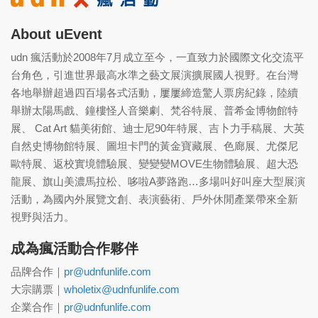
About uEvent
udn 瘋活動於2008年7月成立至今，一直致力於國際文化交流平
台角色，引進世界最高水準之藝文展演擴展國人視野。在台灣
各地舉辦超過四百場各式活動，屢屢締造驚人票房紀錄，陸續
舉辦太陽馬戲、鐘樓怪人音樂劇、梵谷特展、普希金博物館特
展、 Cat Art 貓美術館、迪士尼90年特展、吉卜力手稿展、大英
自然史博物館特展、圖坦卡門的黃金寶藏展、色廊展、尤傑尼
歐特展、返校實境體驗展、變變變MOVE生物體驗展、超大恐
龍展、旗山美濃馬拉松、哆啦A夢路跑…多場叫好叫座大型展演
活動，為國內外展覽文創、表演藝術、戶外休閒產業帶來全新
視野與活力。
成為瘋活動合作夥伴
品牌合作｜
pr@udnfunlife.com
大宗購票｜
wholetix@udnfunlife.com
企業合作｜
pr@udnfunlife.com