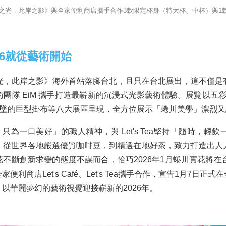
M：彼岸之光，此岸之影》與全家便利商店攜手合作3款限定杯身（特大杯、中杯）與1
26就從藝術開始
：彼岸之光，此岸之影》海外首站落腳台北，且只在台北展出，這不僅
團隊 EiM 攜手打造最嶄新的沉浸式光影藝術體驗。展覽以五彩斑
垂墜的巨型掛布等八大展區呈現，全方位展示「蜷川美學」濃烈
「淬煉，只為一口美好」的職人精神，與 Let's Tea堅持「隨時
，從世界各地嚴選優質咖啡豆，到精選在地好茶，致力打造出人
不斷創新求變的態度不謀而合，恰巧2026年1月蜷川實花將在
利商店Let's Café、Let's Tea攜手合作，宣告1月7日
以華麗夢幻的藝術視覺迎接嶄新的2026年。