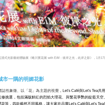
浸式光影藝術體驗展《蜷川實花展 with EiM：彼岸之光，此岸之影》，1月1
城市一隅的明媚花影
標誌性象徵、以「花」為主題的視覺
，Let's Café與Let's T
監修挑選，包括滿版鮮紅的烈焰大理花、與繁花爭艷的靛藍天空
，四款截然不同風格，讓大家在品嘗Let's Café與Let's 