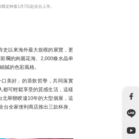
款限定杯套1月7日起全台上市。
是有史以來海外最大規模的展覽，更
斕的絢麗花海、2,000條水晶串
又細膩的色彩風格。
，輕飲一口美好」的茶飲哲學，共同落實
人都可輕鬆享受的質感生活，這樣
台北舉辦睽違10年的大型個展，這
正式在全台全家便利商店推出三款杯身、