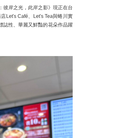
iM：彼岸之光，此岸之影》現正在台
Café、Let's Tea與蜷川實
標誌性、華麗又鮮豔的花朵作品躍