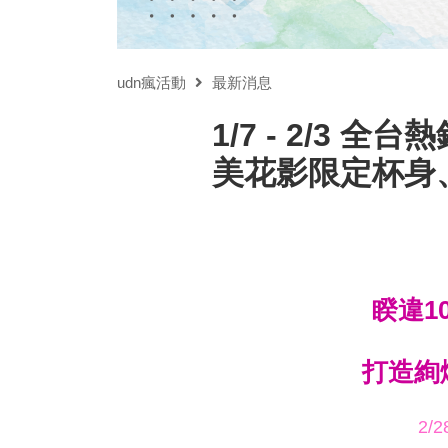
udn瘋活動
最新消息
1/7 - 2/
美花影限定杯身
睽違1
打造絢爛
2