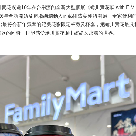
花睽違10年在台舉辦的全新大型個展《蜷川實花展 with E
年全新開始及這場絢爛動人的藝術盛宴即將開展，全家便利商店Let's 
推出最符合新年氛圍的絕美花影限定杯身及杯套，把蜷川實花最具
茶飲的同時，也能感受蜷川實花眼中繽紛又炫爛的世界。