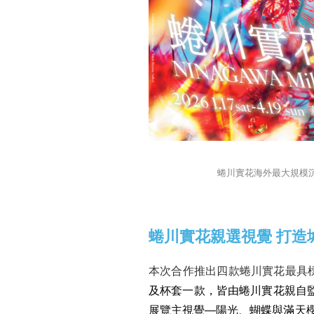
蜷川實花海外最大規模沉
蜷川實花親選視覺 打造
本次合作推出四款蜷川實花最具
及杯套一款，皆由蜷川實花親自
展覽主視覺—陽光、蝴蝶與滿天櫻花等