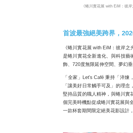
《蜷川實花展 with Ei
首波最強絕美跨界，20
《蜷川實花展 with EiM
是蜷川實花全新進化、與科技藝術
飾、720度無限延伸空間、夢幻
「全家」Let's Café 秉持
「讓美好日常觸手可及」的理念
堅持品質的職人精神，與蜷川實花
個完美時機點促成蜷川實花展與全家便
一款杯套期間限定絕美花影設計，