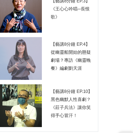
【藝講8分鐘 EP.3】
《王心心吟唱─長恨
歌》
【藝講8分鐘 EP.4】
從幽靈船開始的懸疑
劇場？專訪《幽靈晚
餐》編劇劉天涯
【藝講8分鐘 EP.10】
黑色幽默人性喜劇？
《莊子兵法》讓你笑
得手心冒汗！