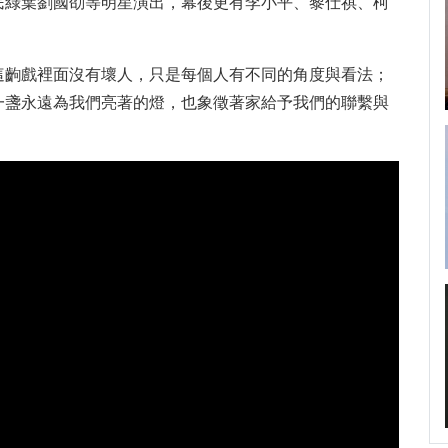
民綠葉劉國劭等明星演出，幕後更有李小平、黎仕祺、柯
這齣戲裡面沒有壞人，只是每個人有不同的角度與看法；
一盞永遠為我們亮著的燈，也象徵著家給予我們的聯繫與