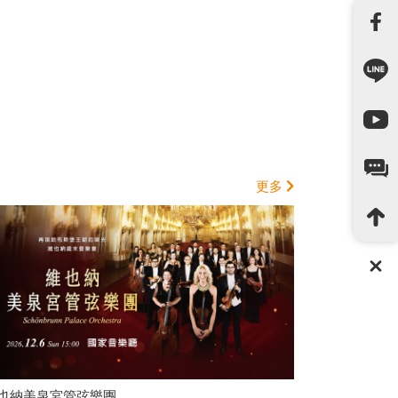
更多
也納美泉宮管弦樂團