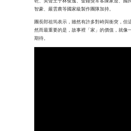
乾、美聲王子林俊逸、金鐘獎常客陳家逵、國
智豪、嚴雲農等國家級製作團隊加持。
團長郎祖筠表示，雖然有許多對峙與衝突，但
然而最重要的是，故事裡「家」的價值，就像
期待。