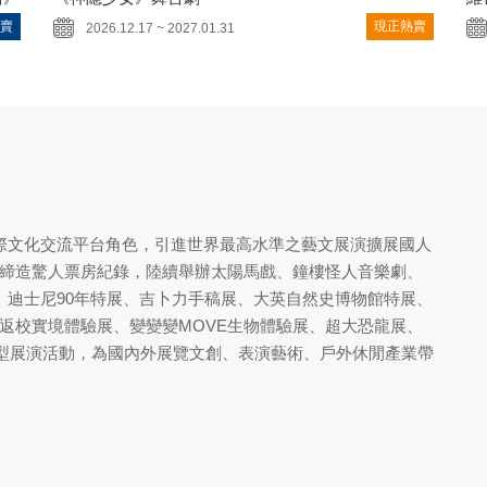
賣
現正熱賣
2026.12.17 ~ 2027.01.31
於國際文化交流平台角色，引進世界最高水準之藝文展演擴展國人
締造驚人票房紀錄，陸續舉辦太陽馬戲、鐘樓怪人音樂劇、
美術館、迪士尼90年特展、吉卜力手稿展、大英自然史博物館特展、
返校實境體驗展、變變變MOVE生物體驗展、超大恐龍展、
型展演活動，為國內外展覽文創、表演藝術、戶外休閒產業帶