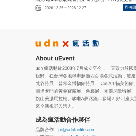
即將開
2026.12.26 ~ 2026.12.27
About uEvent
udn 瘋活動於2008年7月成立至今，一直致力
視野。在台灣各地舉辦超過四百場各式活動，屢屢
梵谷特展、普希金博物館特展、 Cat Art 貓
圖坦卡門的黃金寶藏展、色廊展、尤傑尼歐特展、
旗山美濃馬拉松、哆啦A夢路跑…多場叫好叫座大
來全新視野與活力。
成為瘋活動合作夥伴
品牌合作｜
pr@udnfunlife.com