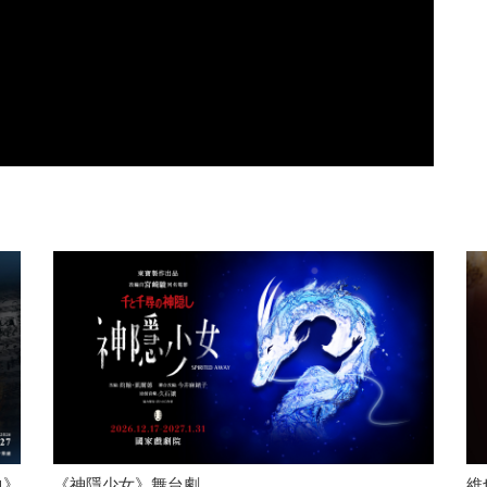
曲》
《神隱少女》舞台劇
維