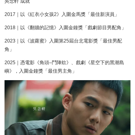
吳念軒 成就
2017｜以《紅衣小女孩2》入圍金馬獎「最佳新演員」
2018｜以《翻牆的記憶》入圍金鐘獎「戲劇節目男配角」
2023｜以《波蘿蜜》入圍第25屆台北電影獎「最佳男配
角」
2025｜憑電影《角頭–鬥陣欸》、戲劇《星空下的黑潮島
嶼》，入圍金鐘獎「最佳男主角」