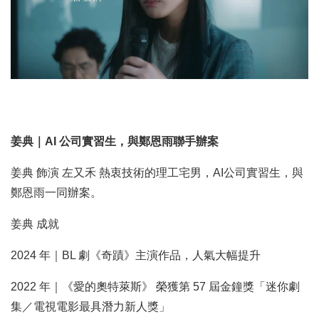
姜典｜AI 公司實習生，與鄭恩雨聯手辦案
姜典 飾演 左又禾 熱衷技術的理工宅男，AI公司實習生，與
鄭恩雨一同辦案。
姜典 成就
2024 年｜BL 劇《奇蹟》主演作品，人氣大幅提升
2022 年｜《愛的奧特萊斯》 榮獲第 57 屆金鐘獎「迷你劇
集／電視電影最具潛力新人獎」