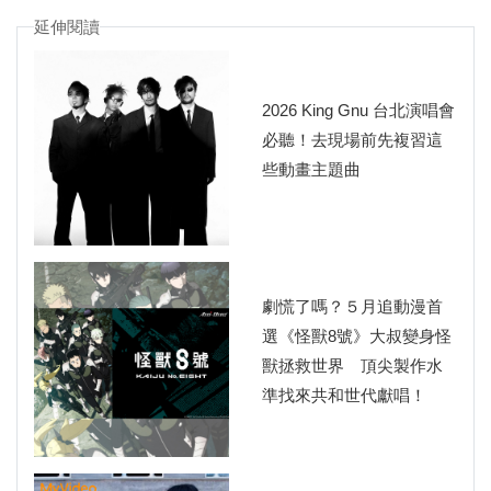
延伸閱讀
2026 King Gnu 台北演唱會
必聽！去現場前先複習這
些動畫主題曲
劇慌了嗎？５月追動漫首
選《怪獸8號》大叔變身怪
獸拯救世界 頂尖製作水
準找來共和世代獻唱！