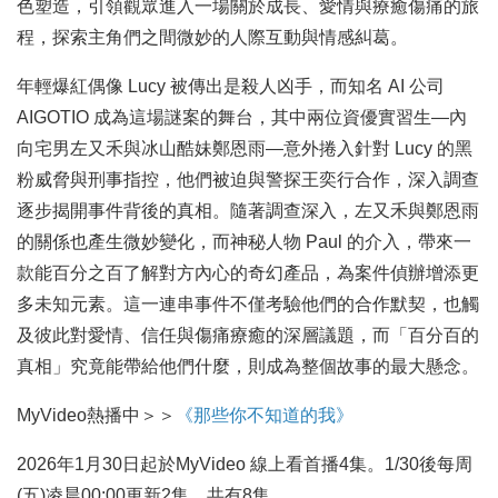
色塑造，引領觀眾進入一場關於成長、愛情與療癒傷痛的旅
程，探索主角們之間微妙的人際互動與情感糾葛。
年輕爆紅偶像 Lucy 被傳出是殺人凶手，而知名 AI 公司
AIGOTIO 成為這場謎案的舞台，其中兩位資優實習生—內
向宅男左又禾與冰山酷妹鄭恩雨—意外捲入針對 Lucy 的黑
粉威脅與刑事指控，他們被迫與警探王奕行合作，深入調查
逐步揭開事件背後的真相。隨著調查深入，左又禾與鄭恩雨
的關係也產生微妙變化，而神秘人物 Paul 的介入，帶來一
款能百分之百了解對方內心的奇幻產品，為案件偵辦增添更
多未知元素。這一連串事件不僅考驗他們的合作默契，也觸
及彼此對愛情、信任與傷痛療癒的深層議題，而「百分百的
真相」究竟能帶給他們什麼，則成為整個故事的最大懸念。
MyVideo熱播中＞＞
《那些你不知道的我》
2026年1月30日起於MyVideo 線上看首播4集。1/30後每周
(五)凌晨00:00更新2集，共有8集。