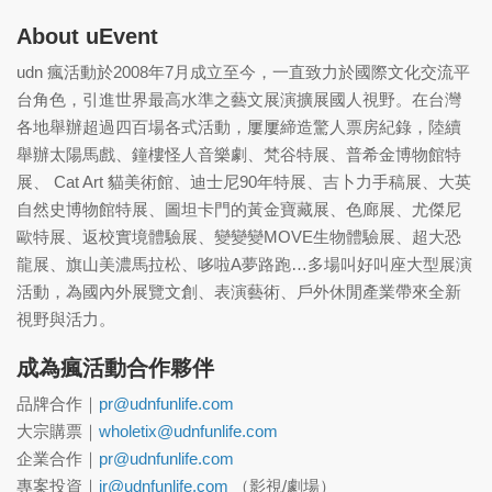
About uEvent
udn 瘋活動於2008年7月成立至今，一直致力於國際文化交流平
台角色，引進世界最高水準之藝文展演擴展國人視野。在台灣
各地舉辦超過四百場各式活動，屢屢締造驚人票房紀錄，陸續
舉辦太陽馬戲、鐘樓怪人音樂劇、梵谷特展、普希金博物館特
展、 Cat Art 貓美術館、迪士尼90年特展、吉卜力手稿展、大英
自然史博物館特展、圖坦卡門的黃金寶藏展、色廊展、尤傑尼
歐特展、返校實境體驗展、變變變MOVE生物體驗展、超大恐
龍展、旗山美濃馬拉松、哆啦A夢路跑…多場叫好叫座大型展演
活動，為國內外展覽文創、表演藝術、戶外休閒產業帶來全新
視野與活力。
成為瘋活動合作夥伴
品牌合作｜
pr@udnfunlife.com
大宗購票｜
wholetix@udnfunlife.com
企業合作｜
pr@udnfunlife.com
專案投資｜
ir@udnfunlife.com
（影視/劇場）