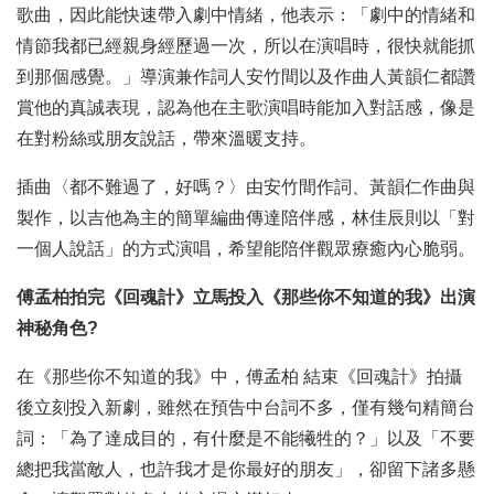
歌曲，因此能快速帶入劇中情緒，他表示：「劇中的情緒和
情節我都已經親身經歷過一次，所以在演唱時，很快就能抓
到那個感覺。」導演兼作詞人安竹間以及作曲人黃韻仁都讚
賞他的真誠表現，認為他在主歌演唱時能加入對話感，像是
在對粉絲或朋友說話，帶來溫暖支持。
插曲〈都不難過了，好嗎？〉由安竹間作詞、黃韻仁作曲與
製作，以吉他為主的簡單編曲傳達陪伴感，林佳辰則以「對
一個人說話」的方式演唱，希望能陪伴觀眾療癒內心脆弱。
傅孟柏拍完《回魂計》立馬投入《那些你不知道的我》出演
神秘角色?
在《那些你不知道的我》中，傅孟柏 結束《回魂計》拍攝
後立刻投入新劇，雖然在預告中台詞不多，僅有幾句精簡台
詞：「為了達成目的，有什麼是不能犧牲的？」以及「不要
總把我當敵人，也許我才是你最好的朋友」，卻留下諸多懸