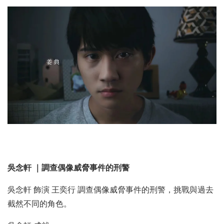
吳念軒 ｜調查偶像威脅事件的刑警
吳念軒 飾演 王奕行 調查偶像威脅事件的刑警，挑戰與過去
截然不同的角色。