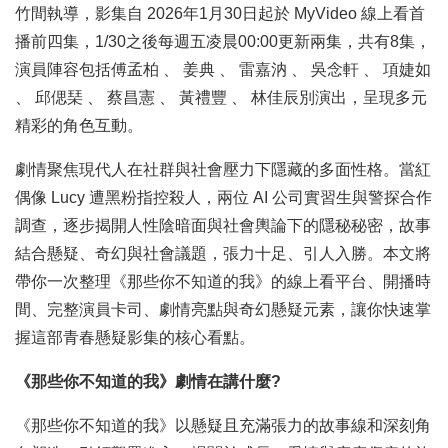
竹間執導，影集自 2026年1月30日起於 MyVideo 線上看首
播前四集，1/30之後每週五凌晨00:00更新兩集，共有8集，
演員陣容包括傅孟柏 、 姜典 、 雷嘉汭 、 吳念軒 、 項婕如
、 邱偲琹 、 蔡昌憲 、 黃禮豐 、 林佳辰別演出，呈現多元
精彩的角色互動。
劇情聚焦現代人在社群與社會壓力下隱藏的多面性格。當紅
偶像 Lucy 遭黑粉指控殺人，兩位 AI 公司實習生與警探合作
調查，逐步揭開人性陰暗面與社會輿論下的隱秘秘密，故事
結合懸疑、奇幻與社會議題，張力十足、引人入勝。本文將
帶你一次整理《那些你不知道的我》的線上看平台、開播時
間、完整演員卡司、劇情亮點與奇幻懸疑元素，讓你快速掌
握這部青春懸疑影集的核心看點。
《那些你不知道的我》劇情在講什麼?
《那些你不知道的我》以懸疑且充滿張力的故事線和深刻角