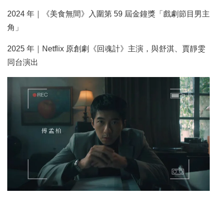
2024 年｜《美食無間》入圍第 59 屆金鐘獎「戲劇節目男主
角」
2025 年｜Netflix 原創劇《回魂計》主演，與舒淇、賈靜雯
同台演出