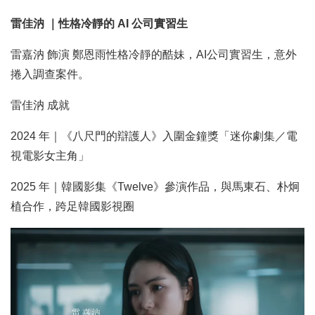
雷佳汭 ｜性格冷靜的 AI 公司實習生
雷嘉汭 飾演 鄭恩雨性格冷靜的酷妹，AI公司實習生，意外
捲入調查案件。
雷佳汭 成就
2024 年｜《八尺門的辯護人》入圍金鐘獎「迷你劇集／電
視電影女主角」
2025 年｜韓國影集《Twelve》參演作品，與馬東石、朴炯
植合作，跨足韓國影視圈