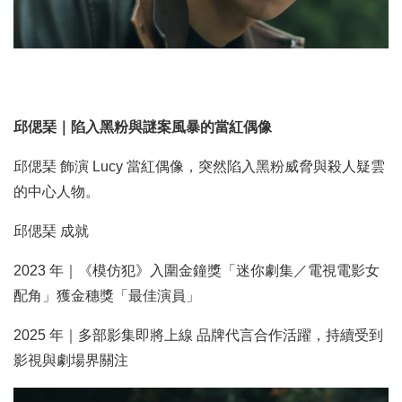
邱偲琹｜陷入黑粉與謎案風暴的當紅偶像
邱偲琹 飾演 Lucy 當紅偶像，突然陷入黑粉威脅與殺人疑雲
的中心人物。
邱偲琹 成就
2023 年｜《模仿犯》入圍金鐘獎「迷你劇集／電視電影女
配角」獲金穗獎「最佳演員」
2025 年｜多部影集即將上線 品牌代言合作活躍，持續受到
影視與劇場界關注