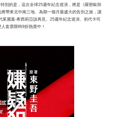
。特別的是，這次全球25週年紀念巡演，將是《羅密歐與
也將帶來北中南三地、為期一個月最盛大的告別之旅，讓
代茱麗葉-希西莉亞說再見。25週年紀念巡演、初代卡司
雙人套票限時9折熱賣中！