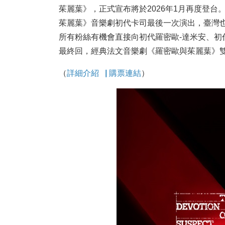
茱麗葉》，正式宣布將於2026年1月再度登台
茱麗葉》音樂劇初代卡司最後一次演出，臺灣
所有粉絲有機會直接向初代羅密歐-達米安、初
最終回，經典法文音樂劇《羅密歐與茱麗葉》
（
詳細介紹
▕
購票連結
）