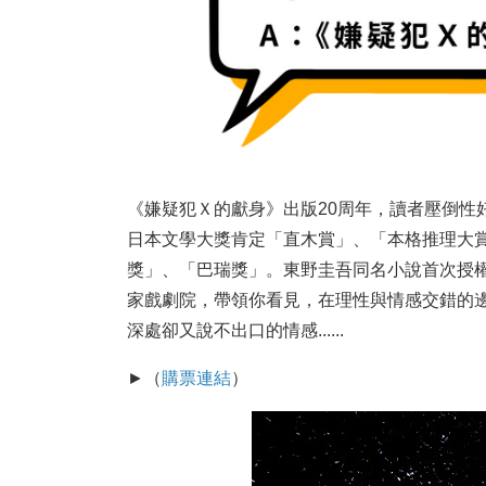
《嫌疑犯Ｘ的獻身》出版20周年，讀者壓倒性
日本文學大獎肯定「直木賞」、「本格推理大
獎」、「巴瑞獎」。東野圭吾同名小說首次授權台
家戲劇院，帶領你看見，在理性與情感交錯的
深處卻又說不出口的情感......
►（
購票連結
）