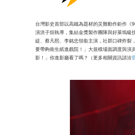
台灣影史首部以高鐵為題材的災難動作鉅作《9
演洪子烜執導，集結金獎製作團隊與好萊塢級
緹、蔡凡熙、李銘忠領銜主演，社群口碑炸裂
要帶夠衛生紙進戲院！」大規模場面調度與演
影！」你進影廳看了嗎？（更多相關資訊請洽