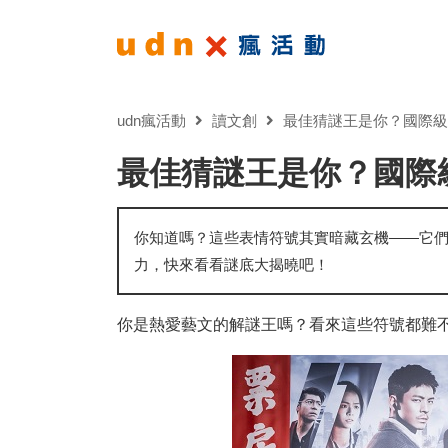
udn瘋活動
讀文創
最佳猜謎王是你？國際級
最佳猜謎王是你？國際
你知道嗎？這些表情符號其實暗藏玄機——它
力，快來看看謎底大揭曉吧！
你是熱愛藝文的解謎王嗎？看來這些符號都難