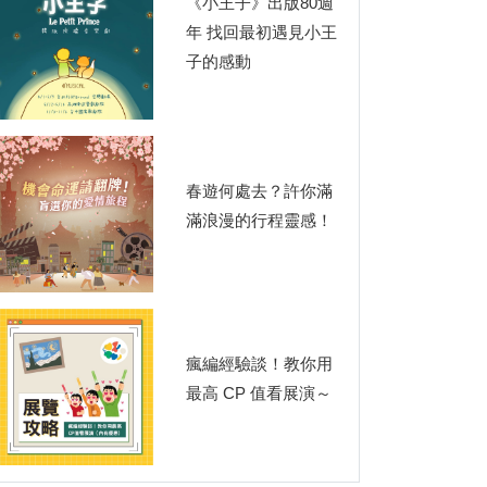
《小王子》出版80週
年 找回最初遇見小王
子的感動
春遊何處去？許你滿
滿浪漫的行程靈感！
瘋編經驗談！教你用
最高 CP 值看展演～