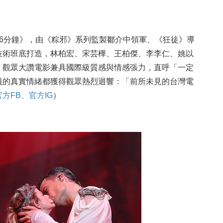
6分鐘》，由《
粽邪》系列監製鄒介中領軍、《狂徒》導
技術班底打造，林柏宏、宋芸樺、王柏傑、李李仁、姚以
，觀眾大讚電影兼具國際級質感與情感張力，直呼「一定
員的真實情緒都獲得觀眾熱烈迴響：「前所未見的台灣電
官方FB
、
官方IG
）