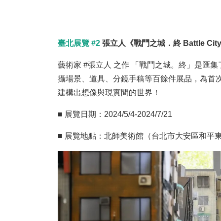
臺北展覽 #2
張立人《戰鬥之城．終 Battle City:
藝術家 #張立人 之作 「戰鬥之城。終」是
攝場景、道具、分鏡手稿等百餘件展品，為首
建構出想像與現實間的世界！
■ 展覽日期：2024/5/4-2024/7/21
■ 展覽地點：北師美術館（台北市大安區和平東