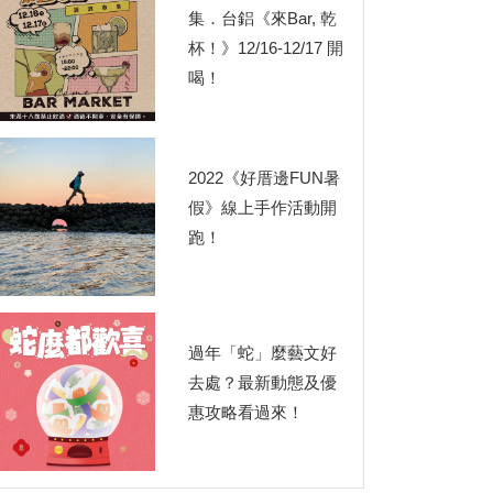
集．台鋁《來Bar, 乾
杯！》12/16-12/17 開
喝！
2022《好厝邊FUN暑
假》線上手作活動開
跑！
過年「蛇」麼藝文好
去處？最新動態及優
惠攻略看過來！