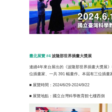
臺北展覽 #4
波隆那世界插畫大獎展
連續4年來台展出的《波隆那世界插畫大獎展》
位插畫家、一共 391 幅畫作。本屆有三位插
■ 展覽時間：2024/6/29-2024/9/22
■ 展覽地點：國立台灣科學教育館七樓西側