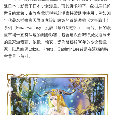
進日本，影響了日本少女漫畫。而其訴求和平、象徵烏托邦
世界的意象，由許多電玩與科幻漫畫持續延伸使用，例如80
年代著名插畫家天野喜孝設計繪製的冒險遊戲《太空戰士》
系列（Final Fantasy，別譯《最終幻想》）。而台、日的漫
畫市場一直有深遠的淵源影響，包含這次台灣特展受邀展出
的畫家游素蘭、依歡、賴安，皆為發跡於90年的少女漫畫
家，以及繪師Loiza、Krenz、Casimir Lee皆是在這樣的時
空背景下茁壯。