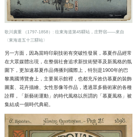
歌川廣重 （1797-1858）: 往東海道第45驛站，庄野宿——來自
〈東海道五十三驛站〉
另一方面，因為當時印刷技術有突破性發展，慕夏作品經常
在大眾媒體出現，在整個社會追求新技術變革及新風格的氛
圍下，更加速慕夏作品傳播到國際上，特別是1900年的巴
黎萬國博覽會上，主要展示館裡，也都充斥效仿慕夏的裝飾
圖案、花卉描繪、女性形像等作品，透過眾多藝術家的各種
詮釋，「新藝術運動」的時代風格以所謂的「慕夏風格」被
集結成一個時代典範。