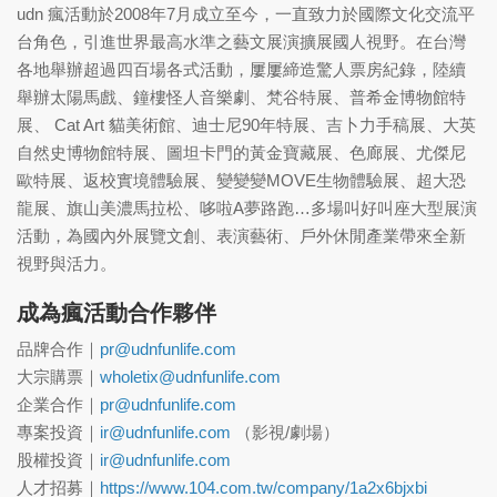
udn 瘋活動於2008年7月成立至今，一直致力於國際文化交流平
台角色，引進世界最高水準之藝文展演擴展國人視野。在台灣
各地舉辦超過四百場各式活動，屢屢締造驚人票房紀錄，陸續
舉辦太陽馬戲、鐘樓怪人音樂劇、梵谷特展、普希金博物館特
展、 Cat Art 貓美術館、迪士尼90年特展、吉卜力手稿展、大英
自然史博物館特展、圖坦卡門的黃金寶藏展、色廊展、尤傑尼
歐特展、返校實境體驗展、變變變MOVE生物體驗展、超大恐
龍展、旗山美濃馬拉松、哆啦A夢路跑…多場叫好叫座大型展演
活動，為國內外展覽文創、表演藝術、戶外休閒產業帶來全新
視野與活力。
成為瘋活動合作夥伴
品牌合作｜
pr@udnfunlife.com
大宗購票｜
wholetix@udnfunlife.com
企業合作｜
pr@udnfunlife.com
專案投資｜
ir@udnfunlife.com
（影視/劇場）
股權投資｜
ir@udnfunlife.com
人才招募｜
https://www.104.com.tw/company/1a2x6bjxbi