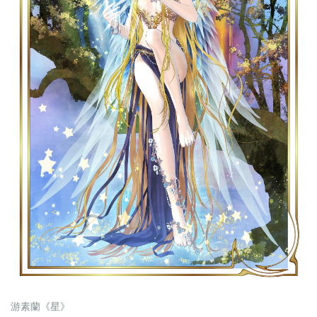
游素蘭《星》