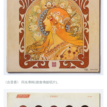
《吉普賽》 同名專輯(都會傳媒唱片)。