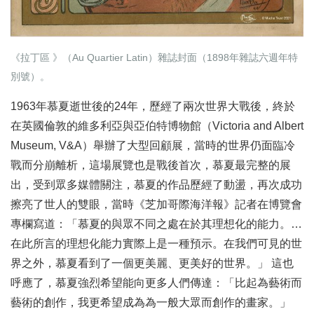
《拉丁區 》（Au Quartier Latin）雜誌封面（1898年雜誌六週年特
別號）。
1963年慕夏逝世後的24年，歷經了兩次世界大戰後，終於
在英國倫敦的維多利亞與亞伯特博物館（Victoria and Albert
Museum, V&A）舉辦了大型回顧展，當時的世界仍面臨冷
戰而分崩離析，這場展覽也是戰後首次，慕夏最完整的展
出，受到眾多媒體關注，慕夏的作品歷經了動盪，再次成功
擦亮了世人的雙眼，當時《芝加哥際海洋報》記者在博覽會
專欄寫道：「慕夏的與眾不同之處在於其理想化的能力。…
在此所言的理想化能力實際上是一種預示。在我們可見的世
界之外，慕夏看到了一個更美麗、更美好的世界。」 這也
呼應了，慕夏強烈希望能向更多人們傳達：「比起為藝術而
藝術的創作，我更希望成為為一般大眾而創作的畫家。」