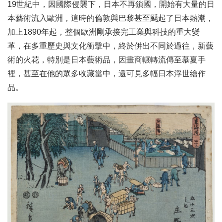
19世紀中，因國際侵襲下，日本不再鎖國，開始有大量的日
本藝術流入歐洲，這時的倫敦與巴黎甚至颳起了日本熱潮，
加上1890年起，整個歐洲剛承接完工業與科技的重大變
革，在多重歷史與文化衝擊中，終於併出不同於過往，新藝
術的火花，特別是日本藝術品，因畫商輾轉流傳至慕夏手
裡，甚至在他的眾多收藏當中，還可見多幅日本浮世繪作
品。