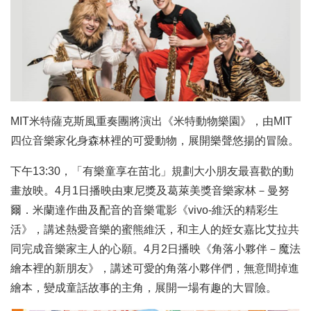
MIT米特薩克斯風重奏團將演出《米特動物樂園》，由MIT
四位音樂家化身森林裡的可愛動物，展開樂聲悠揚的冒險。
下午13:30，「有樂童享在苗北」規劃大小朋友最喜歡的動
畫放映。4月1日播映由東尼獎及葛萊美獎音樂家林－曼努
爾．米蘭達作曲及配音的音樂電影《vivo-維沃的精彩生
活》，講述熱愛音樂的蜜熊維沃，和主人的姪女嘉比艾拉共
同完成音樂家主人的心願。4月2日播映《角落小夥伴－魔法
繪本裡的新朋友》，講述可愛的角落小夥伴們，無意間掉進
繪本，變成童話故事的主角，展開一場有趣的大冒險。