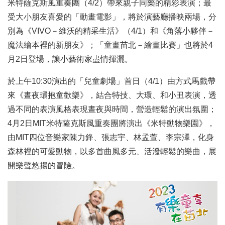
米特薩克斯風重奏團（4/2）帶來親子同樂的精彩表演；最
受大小朋友喜愛的「動畫電影」，將於演藝廳播映兩場，分
別為《VIVO－維沃的精采生活》（4/1）和《角落小夥伴－
魔法繪本裡的新朋友》；「童畫苗北－繪畫比賽」也將於4
月2日登場，讓小藝術家盡情揮灑。
於上午10:30演出的「兒童劇場」首日（4/1）由方式馬戲帶
來《晝夜環抱童歡樂》，結合特技、大環、和小丑表演，透
過不同的表演風格表現晝夜與時間，營造輕鬆的演出氛圍；
4月2日MIT米特薩克斯風重奏團將演出《米特動物樂園》，
由MIT四位音樂家陳力鋒、張志宇、林孟萱、李宗澤，化身
森林裡的可愛動物，以多首曲風多元、活潑輕鬆的樂曲，展
開樂聲悠揚的冒險。