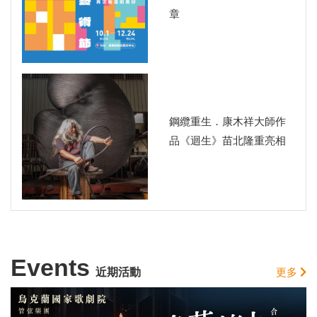
章
鋼纜重生．康木祥大師作
品《迴生》苗北隆重亮相
Events
近期活動
更多