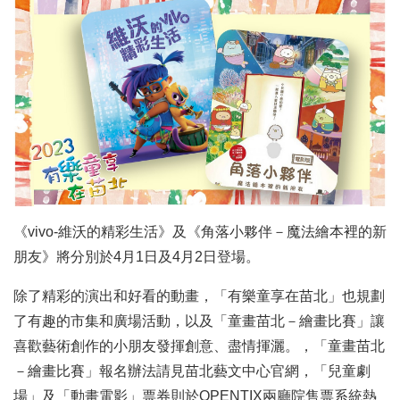
《vivo-維沃的精彩生活》及《角落小夥伴－魔法繪本裡的新
朋友》將分別於4月1日及4月2日登場。
除了精彩的演出和好看的動畫，「有樂童享在苗北」也規劃
了有趣的市集和廣場活動，以及「童畫苗北－繪畫比賽」讓
喜歡藝術創作的小朋友發揮創意、盡情揮灑。，「童畫苗北
－繪畫比賽」報名辦法請見苗北藝文中心官網，「兒童劇
場」及「動畫電影」票券則於OPENTIX兩廳院售票系統熱