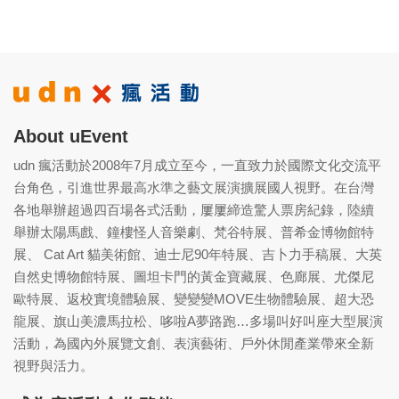
About uEvent
udn 瘋活動於2008年7月成立至今，一直致力於國際文化交流平
台角色，引進世界最高水準之藝文展演擴展國人視野。在台灣
各地舉辦超過四百場各式活動，屢屢締造驚人票房紀錄，陸續
舉辦太陽馬戲、鐘樓怪人音樂劇、梵谷特展、普希金博物館特
展、 Cat Art 貓美術館、迪士尼90年特展、吉卜力手稿展、大英
自然史博物館特展、圖坦卡門的黃金寶藏展、色廊展、尤傑尼
歐特展、返校實境體驗展、變變變MOVE生物體驗展、超大恐
龍展、旗山美濃馬拉松、哆啦A夢路跑…多場叫好叫座大型展演
活動，為國內外展覽文創、表演藝術、戶外休閒產業帶來全新
視野與活力。