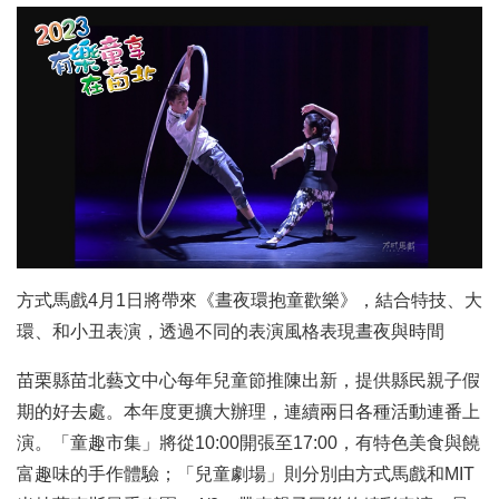
方式馬戲4月1日將帶來《晝夜環抱童歡樂》，結合特技、大
環、和小丑表演，透過不同的表演風格表現晝夜與時間
苗栗縣苗北藝文中心每年兒童節推陳出新，提供縣民親子假
期的好去處。本年度更擴大辦理，連續兩日各種活動連番上
演。「童趣市集」將從10:00開張至17:00，有特色美食與饒
富趣味的手作體驗；「兒童劇場」則分別由方式馬戲和MIT