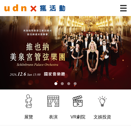
展覽
表演
VR劇院
文娛投資