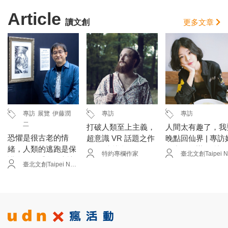
Article
讀文創
更多文章
專訪
展覽
伊藤潤
專訪
專訪
二
打破人類至上主義，
人間太有趣了，我
恐懼是很古老的情
超意識 VR 話題之作
晚點回仙界 | 專訪
緒，人類的逃跑是保
──《意識超展開》
仙出品創辦人 林
特約專欄作家
護自己的手段 | 專訪
導演 Adrian Meyer
Misc
臺北文創Taipei New Horizon
漫畫家 伊藤潤二
專訪