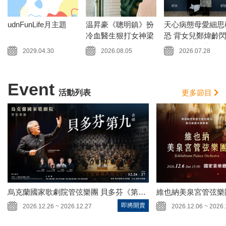
udnFunLife月主題
温昇豪《聰明鎮》扮
天心病態母愛細思
冷血醫生狠打女神梁
恐 背女兒鄭煒齡
詠琪三巴掌
腰 最終畫面剪剩5
2029.04.30
2026.08.05
2026.07.28
Event
活動列表
更多節目
烏克蘭國家歌劇院管弦樂團 貝多芬《第九號交響曲》
維也納美泉宮管弦樂
即將開賣
2026.12.26 ~ 2026.12.27
2026.12.06 ~ 2026.