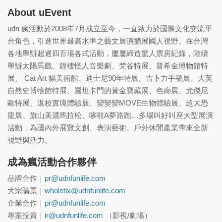
About uEvent
udn 瘋活動於2008年7月成立至今，一直致力於國際文化交流平
台角色，引進世界最高水準之藝文展演擴展國人視野。在台灣
各地舉辦超過四百場各式活動，屢屢締造驚人票房紀錄，陸續
舉辦太陽馬戲、鐘樓怪人音樂劇、梵谷特展、普希金博物館特
展、 Cat Art 貓美術館、迪士尼90年特展、吉卜力手稿展、大英
自然史博物館特展、圖坦卡門的黃金寶藏展、色廊展、尤傑尼
歐特展、返校實境體驗展、變變變MOVE生物體驗展、超大恐
龍展、旗山美濃馬拉松、哆啦A夢路跑…多場叫好叫座大型展演
活動，為國內外展覽文創、表演藝術、戶外休閒產業帶來全新
視野與活力。
成為瘋活動合作夥伴
品牌合作｜
pr@udnfunlife.com
大宗購票｜
wholetix@udnfunlife.com
企業合作｜
pr@udnfunlife.com
專案投資｜
ir@udnfunlife.com
（影視/劇場）