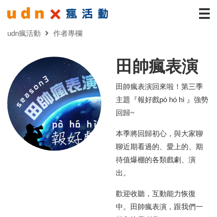
udn瘋活動
作者專欄
田帥瘋表演
田帥瘋表演回來啦！第三季
主題『報好戲pò hó hì 』強勢
回歸~
本季將回歸初心，與大家聊
聊近期看過的、愛上的、期
待值爆棚的各類戲劇、演
出。
歡迎收聽，互動能力恢復
中。田帥瘋表演，跟我們一