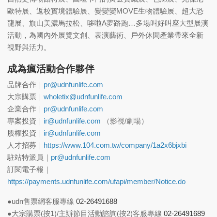
歐特展、返校實境體驗展、變變變MOVE生物體驗展、超大恐
龍展、旗山美濃馬拉松、哆啦A夢路跑…多場叫好叫座大型展演
活動，為國內外展覽文創、表演藝術、戶外休閒產業帶來全新
視野與活力。
成為瘋活動合作夥伴
品牌合作｜
pr@udnfunlife.com
大宗購票｜
wholetix@udnfunlife.com
企業合作｜
pr@udnfunlife.com
專案投資｜
ir@udnfunlife.com
（影視/劇場）
股權投資｜
ir@udnfunlife.com
人才招募｜
https://www.104.com.tw/company/1a2x6bjxbi
駐站特派員｜
pr@udnfunlife.com
訂閱電子報｜
https://payments.udnfunlife.com/ufapi/member/Notice.do
●udn售票網客服專線
02-26491688
●大宗購票(按1)/主辦節目活動諮詢(按2)客服專線
02-26491689