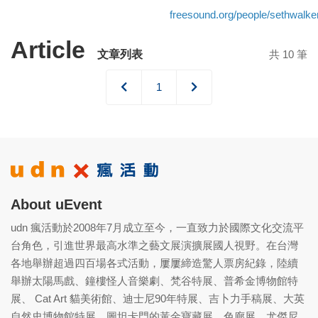
freesound.org/people/sethwalk
Article
文章列表
共 10 筆
1
About uEvent
udn 瘋活動於2008年7月成立至今，一直致力於國際文化交流平
台角色，引進世界最高水準之藝文展演擴展國人視野。在台灣
各地舉辦超過四百場各式活動，屢屢締造驚人票房紀錄，陸續
舉辦太陽馬戲、鐘樓怪人音樂劇、梵谷特展、普希金博物館特
展、 Cat Art 貓美術館、迪士尼90年特展、吉卜力手稿展、大英
自然史博物館特展、圖坦卡門的黃金寶藏展、色廊展、尤傑尼