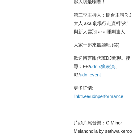
起入坑最喇賽！
第三季主持人：開台主講R J
大人 aka 劇場行走資料"夾"
與新人雲翔 aka 睡劇達人
大家一起來聽聽吧 (笑)
歡迎留言跟代班DJ閒聊。搜
尋：FB/
udn x瘋表演
、
IG/
udn_event
更多詳情:
linktr.ee/udnperformance
片頭片尾音樂：C Minor
Melancholia by sethwalkeroo