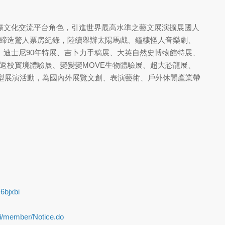
於國際文化交流平台角色，引進世界最高水準之藝文展演擴展國人
締造驚人票房紀錄，陸續舉辦太陽馬戲、鐘樓怪人音樂劇、
美術館、迪士尼90年特展、吉卜力手稿展、大英自然史博物館特展、
返校實境體驗展、變變變MOVE生物體驗展、超大恐龍展、
型展演活動，為國內外展覽文創、表演藝術、戶外休閒產業帶
6bjxbi
pi/member/Notice.do