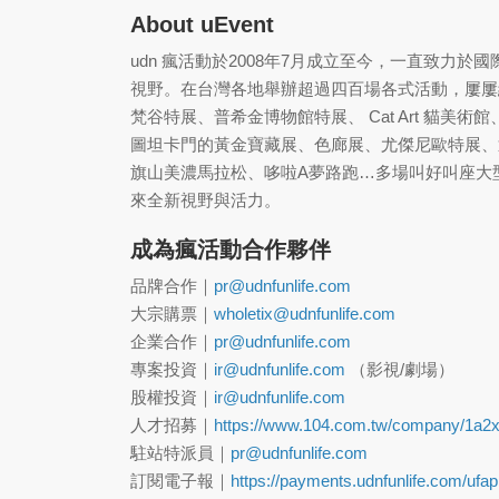
About uEvent
udn 瘋活動於2008年7月成立至今，一直致力
視野。在台灣各地舉辦超過四百場各式活動，屢屢
梵谷特展、普希金博物館特展、 Cat Art 貓
圖坦卡門的黃金寶藏展、色廊展、尤傑尼歐特展、
旗山美濃馬拉松、哆啦A夢路跑…多場叫好叫座大
來全新視野與活力。
成為瘋活動合作夥伴
品牌合作｜
pr@udnfunlife.com
大宗購票｜
wholetix@udnfunlife.com
企業合作｜
pr@udnfunlife.com
專案投資｜
ir@udnfunlife.com
（影視/劇場）
股權投資｜
ir@udnfunlife.com
人才招募｜
https://www.104.com.tw/company/1a2x
駐站特派員｜
pr@udnfunlife.com
訂閱電子報｜
https://payments.udnfunlife.com/ufa