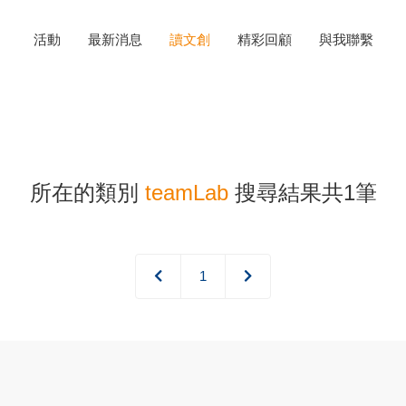
活動
最新消息
讀文創
精彩回顧
與我聯繫
所在的類別
teamLab
搜尋結果共1筆
1