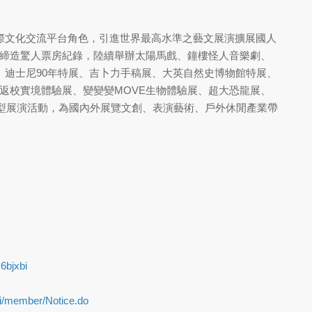
於國際文化交流平台角色，引進世界最高水準之藝文展演擴展國人
締造驚人票房紀錄，陸續舉辦太陽馬戲、鐘樓怪人音樂劇、
美術館、迪士尼90年特展、吉卜力手稿展、大英自然史博物館特展、
返校實境體驗展、變變變MOVE生物體驗展、超大恐龍展、
型展演活動，為國內外展覽文創、表演藝術、戶外休閒產業帶
6bjxbi
pi/member/Notice.do