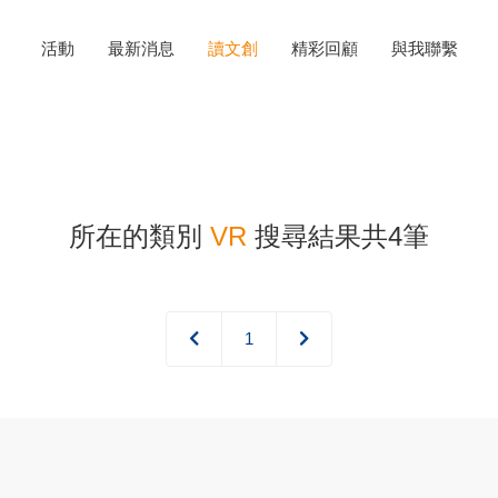
活動
最新消息
讀文創
精彩回顧
與我聯繫
所在的類別
VR
搜尋結果共4筆
1