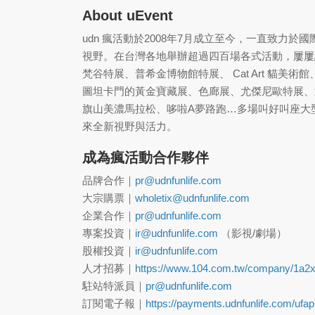
About uEvent
udn 瘋活動於2008年7月成立至今，一直致力
視野。在台灣各地舉辦超過四百場各式活動，屢屢
梵谷特展、普希金博物館特展、 Cat Art 貓
圖坦卡門的黃金寶藏展、色廊展、尤傑尼歐特展、
旗山美濃馬拉松、哆啦A夢路跑…多場叫好叫座大
來全新視野與活力。
成為瘋活動合作夥伴
品牌合作｜
pr@udnfunlife.com
大宗購票｜
wholetix@udnfunlife.com
企業合作｜
pr@udnfunlife.com
專案投資｜
ir@udnfunlife.com
（影視/劇場）
股權投資｜
ir@udnfunlife.com
人才招募｜
https://www.104.com.tw/company/1a2x
駐站特派員｜
pr@udnfunlife.com
訂閱電子報｜
https://payments.udnfunlife.com/ufa