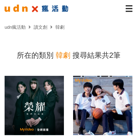
udn瘋活動
讀文創
韓劇
所在的類別
韓劇
搜尋結果共2筆