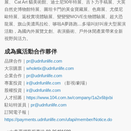
展、 Cat Art 貓美術館、迪士尼90年特展、吉卜力手稿展、大英
自然史博物館特展、圖坦卡門的黃金寶藏展、色廊展、尤傑尼
歐特展、返校實境體驗展、變變變MOVE生物體驗展、超大恐
龍展、旗山美濃馬拉松、哆啦A夢路跑…多場叫好叫座大型展演
活動，為國內外展覽文創、表演藝術、戶外休閒產業帶來全新
視野與活力。
成為瘋活動合作夥伴
品牌合作｜
pr@udnfunlife.com
大宗購票｜
wholetix@udnfunlife.com
企業合作｜
pr@udnfunlife.com
專案投資｜
ir@udnfunlife.com
（影視/劇場）
股權投資｜
ir@udnfunlife.com
人才招募｜
https://www.104.com.tw/company/1a2x6bjxbi
駐站特派員｜
pr@udnfunlife.com
訂閱電子報｜
https://payments.udnfunlife.com/ufapi/member/Notice.do