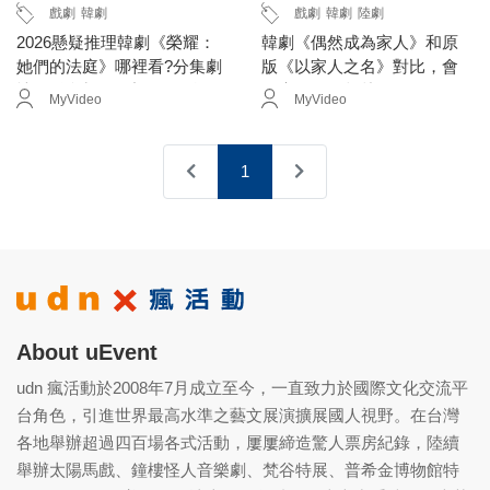
戲劇
韓劇
戲劇
韓劇
陸劇
2026懸疑推理韓劇《榮耀：
韓劇《偶然成為家人》和原
她們的法庭》哪裡看?分集劇
版《以家人之名》對比，會
情+開播時間、演員一次整理
是魔改還是超越？
MyVideo
MyVideo
1
About uEvent
udn 瘋活動於2008年7月成立至今，一直致力於國際文化交流平
台角色，引進世界最高水準之藝文展演擴展國人視野。在台灣
各地舉辦超過四百場各式活動，屢屢締造驚人票房紀錄，陸續
舉辦太陽馬戲、鐘樓怪人音樂劇、梵谷特展、普希金博物館特