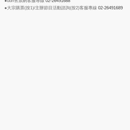
●udn售票網客服專線
02-26491688
●大宗購票(按1)/主辦節目活動諮詢(按2)客服專線
02-26491689