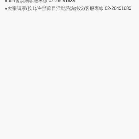
●udn售票網客服專線
02-26491688
●大宗購票(按1)/主辦節目活動諮詢(按2)客服專線
02-26491689