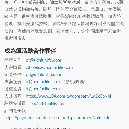
展、 Cat Art 貓美術館、迪士尼90年特展、吉卜力手稿展、大英
自然史博物館特展、圖坦卡門的黃金寶藏展、色廊展、尤傑尼
歐特展、返校實境體驗展、變變變MOVE生物體驗展、超大恐
龍展、旗山美濃馬拉松、哆啦A夢路跑…多場叫好叫座大型展演
活動，為國內外展覽文創、表演藝術、戶外休閒產業帶來全新
視野與活力。
成為瘋活動合作夥伴
品牌合作｜
pr@udnfunlife.com
大宗購票｜
wholetix@udnfunlife.com
企業合作｜
pr@udnfunlife.com
專案投資｜
ir@udnfunlife.com
（影視/劇場）
股權投資｜
ir@udnfunlife.com
人才招募｜
https://www.104.com.tw/company/1a2x6bjxbi
駐站特派員｜
pr@udnfunlife.com
訂閱電子報｜
https://payments.udnfunlife.com/ufapi/member/Notice.do