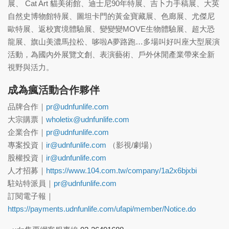
展、 Cat Art 貓美術館、迪士尼90年特展、吉卜力手稿展、大英
自然史博物館特展、圖坦卡門的黃金寶藏展、色廊展、尤傑尼
歐特展、返校實境體驗展、變變變MOVE生物體驗展、超大恐
龍展、旗山美濃馬拉松、哆啦A夢路跑…多場叫好叫座大型展演
活動，為國內外展覽文創、表演藝術、戶外休閒產業帶來全新
視野與活力。
成為瘋活動合作夥伴
品牌合作｜
pr@udnfunlife.com
大宗購票｜
wholetix@udnfunlife.com
企業合作｜
pr@udnfunlife.com
專案投資｜
ir@udnfunlife.com
（影視/劇場）
股權投資｜
ir@udnfunlife.com
人才招募｜
https://www.104.com.tw/company/1a2x6bjxbi
駐站特派員｜
pr@udnfunlife.com
訂閱電子報｜
https://payments.udnfunlife.com/ufapi/member/Notice.do