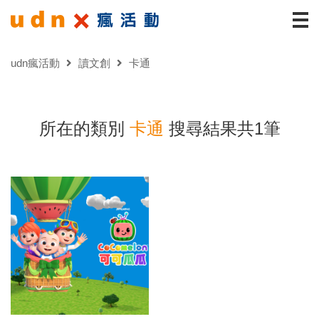
udn瘋活動
讀文創
卡通
所在的類別
卡通
搜尋結果共1筆