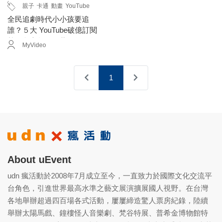
親子
卡通
動畫
YouTube
全民追劇時代小小孩要追
誰？５大 YouTube破億訂閱
熱門兒童頻道推薦給爸媽免
MyVideo
煩惱！
1
About uEvent
udn 瘋活動於2008年7月成立至今，一直致力於國際文化交流平
台角色，引進世界最高水準之藝文展演擴展國人視野。在台灣
各地舉辦超過四百場各式活動，屢屢締造驚人票房紀錄，陸續
舉辦太陽馬戲、鐘樓怪人音樂劇、梵谷特展、普希金博物館特