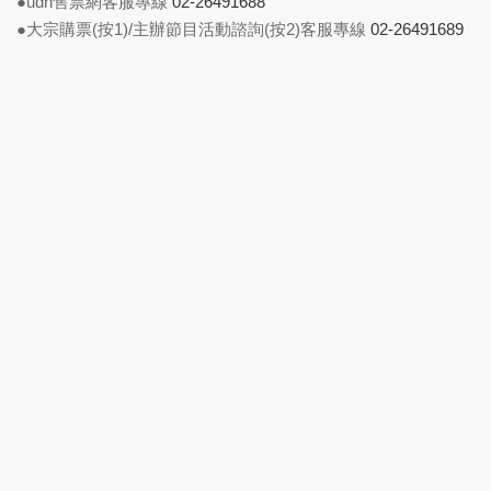
●udn售票網客服專線
02-26491688
●大宗購票(按1)/主辦節目活動諮詢(按2)客服專線
02-26491689